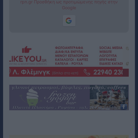
rpn.gr Προσθήκη ως προτιμώμενης πηγής στην
Google