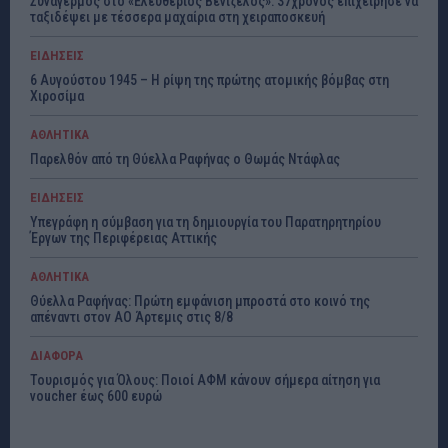
Συναγερμός στο «Ελευθέριος Βενιζέλος»: 37χρονος επιχείρησε να
ταξιδέψει με τέσσερα μαχαίρια στη χειραποσκευή
ΕΙΔΗΣΕΙΣ
6 Αυγούστου 1945 – Η ρίψη της πρώτης ατομικής βόμβας στη
Χιροσίμα
ΑΘΛΗΤΙΚΑ
Παρελθόν από τη Θύελλα Ραφήνας ο Θωμάς Ντάφλας
ΕΙΔΗΣΕΙΣ
Υπεγράφη η σύμβαση για τη δημιουργία του Παρατηρητηρίου
Έργων της Περιφέρειας Αττικής
ΑΘΛΗΤΙΚΑ
Θύελλα Ραφήνας: Πρώτη εμφάνιση μπροστά στο κοινό της
απέναντι στον ΑΟ Άρτεμις στις 8/8
ΔΙΑΦΟΡΑ
Τουρισμός για Όλους: Ποιοί ΑΦΜ κάνουν σήμερα αίτηση για
voucher έως 600 ευρώ