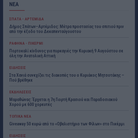
ΝΕΑ
ΣΠΑΤΑ - ΑΡΤΕΜΙΔΑ
Δήμος Σπάτων–Αρτέμιδος: Μέτρα προστασίας του σπιτιού πριν
από την έξοδο του Δεκαπενταύγουστου
ΡΑΦΗΝΑ - ΠΙΚΕΡΜΙ
Πορτοκαλί κίνδυνος για πυρκαγιές την Κυριακή 9 Αυγούστου σε
όλη την Ανατολική Αττική
ΕΙΔΗΣΕΙΣ
Στα Χανιά συνεχίζει τις διακοπές του ο Κυριάκος Μητσοτάκης –
Πού βρέθηκε
ΕΚΔΗΛΩΣΕΙΣ
Μαραθώνας: Έρχεται η 7η Γιορτή Κρασιού και Παραδοσιακού
Χορού με 600 χορευτές
ΤΟΠΙΚΑ ΝΕΑ
Giveaway 50 ευρώ από το «Οβελιστήριο των Φίλων» στο Πικέρμι
ΕΙΔΗΣΕΙΣ