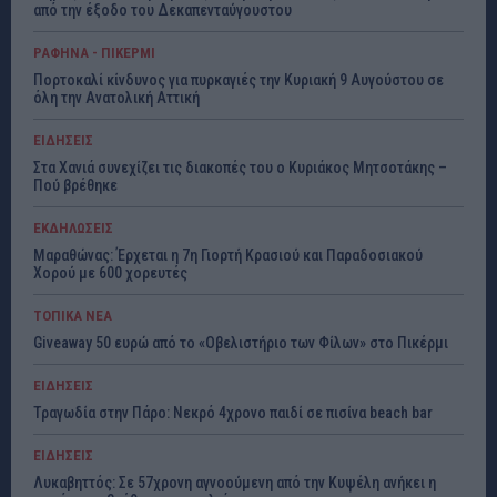
από την έξοδο του Δεκαπενταύγουστου
ΡΑΦΗΝΑ - ΠΙΚΕΡΜΙ
Πορτοκαλί κίνδυνος για πυρκαγιές την Κυριακή 9 Αυγούστου σε
όλη την Ανατολική Αττική
ΕΙΔΗΣΕΙΣ
Στα Χανιά συνεχίζει τις διακοπές του ο Κυριάκος Μητσοτάκης –
Πού βρέθηκε
ΕΚΔΗΛΩΣΕΙΣ
Μαραθώνας: Έρχεται η 7η Γιορτή Κρασιού και Παραδοσιακού
Χορού με 600 χορευτές
ΤΟΠΙΚΑ ΝΕΑ
Giveaway 50 ευρώ από το «Οβελιστήριο των Φίλων» στο Πικέρμι
ΕΙΔΗΣΕΙΣ
Τραγωδία στην Πάρο: Νεκρό 4χρονο παιδί σε πισίνα beach bar
ΕΙΔΗΣΕΙΣ
Λυκαβηττός: Σε 57χρονη αγνοούμενη από την Κυψέλη ανήκει η