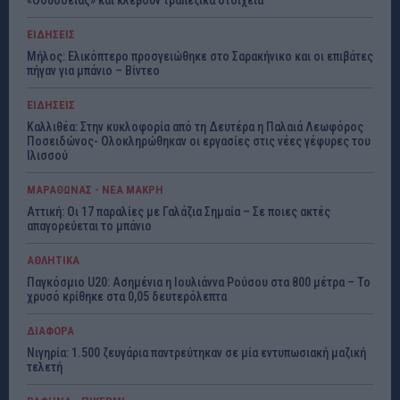
«Οδύσσειας» και κλέβουν τραπεζικά στοιχεία
ΕΙΔΗΣΕΙΣ
Μήλος: Ελικόπτερο προσγειώθηκε στο Σαρακήνικο και οι επιβάτες
πήγαν για μπάνιο – Βίντεο
ΕΙΔΗΣΕΙΣ
Καλλιθέα: Στην κυκλοφορία από τη Δευτέρα η Παλαιά Λεωφόρος
Ποσειδώνος- Ολοκληρώθηκαν οι εργασίες στις νέες γέφυρες του
Ιλισσού
ΜΑΡΑΘΩΝΑΣ - ΝΕΑ ΜΑΚΡΗ
Αττική: Οι 17 παραλίες με Γαλάζια Σημαία – Σε ποιες ακτές
απαγορεύεται το μπάνιο
ΑΘΛΗΤΙΚΑ
Παγκόσμιο U20: Ασημένια η Ιουλιάννα Ρούσου στα 800 μέτρα – Το
χρυσό κρίθηκε στα 0,05 δευτερόλεπτα
ΔΙΑΦΟΡΑ
Νιγηρία: 1.500 ζευγάρια παντρεύτηκαν σε μία εντυπωσιακή μαζική
τελετή