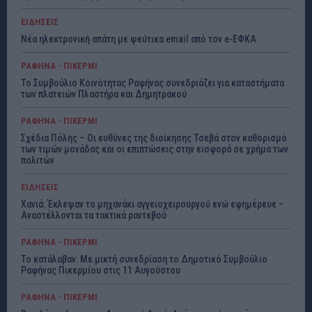
ΕΙΔΗΣΕΙΣ
Νέα ηλεκτρονική απάτη με ψεύτικα email από τον e-ΕΦΚΑ
ΡΑΦΗΝΑ - ΠΙΚΕΡΜΙ
Το Συμβούλιο Κοινότητας Ραφήνας συνεδριάζει για καταστήματα
των πλατειών Πλαστήρα και Δημητρακού
ΡΑΦΗΝΑ - ΠΙΚΕΡΜΙ
Σχέδια Πόλης – Οι ευθύνες της διοίκησης Τσεβά στον καθορισμό
των τιμών μονάδας και οι επιπτώσεις στην εισφορά σε χρήμα των
πολιτών
ΕΙΔΗΣΕΙΣ
Χανιά: Έκλεψαν το μηχανάκι αγγειοχειρουργού ενώ εφημέρευε –
Αναστέλλονται τα τακτικά ραντεβού
ΡΑΦΗΝΑ - ΠΙΚΕΡΜΙ
Το κατάλαβαν: Με μικτή συνεδρίαση το Δημοτικό Συμβούλιο
Ραφήνας Πικερμίου στις 11 Αυγούστου
ΡΑΦΗΝΑ - ΠΙΚΕΡΜΙ