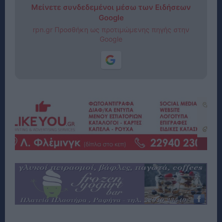
Μείνετε συνδεδεμένοι μέσω των Ειδήσεων
Google
rpn.gr Προσθήκη ως προτιμώμενης πηγής στην
Google