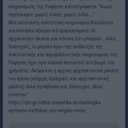
κληρονομιάς της Ραφήνας καταστρέφεται “Χωρίς
περίσκεψιν, χωρίς λύπην, χωρίς αιδώ…..”
Μία απίστευτη πολτιστική κληρονομιά θυσιάζεται
για ένα έργο εξαιρετικά αμφιλεγόμενο. Οι
αρχαιολόγοι έκαναν και κάνουν ό,τι μπορούν… Αλλά,
δυστυχώς, το μεγάλο έργο της ανάδειξης της
πολιτιστικής και περιβαλλοντικής κληρονομιάς της
Ραφήνας έχει προ πολλού θυσιαστεί στο βωμό του
χρήματος. Ακόμα και η αρχική αρχιτεκτονική μελέτη
του έργου (υπήρχε, πράγματι, και αρχιτεκτονική
μελέτη) άλλα προέβλεπε και, δύστυχώς, άλλα
γίνονται.”
https://rpn.gr/rafina-simantika-archaiologika-
eyrimata-vrethikan-sto-megalo-rema/