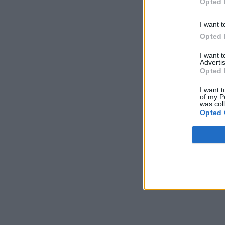
Opted 
I want t
Opted 
I want 
Advertis
Opted 
I want t
of my P
was col
Opted 