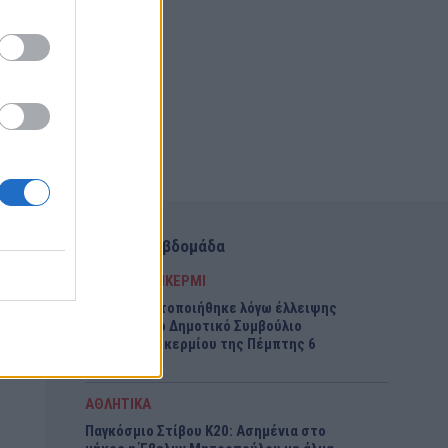
Αυτή την εβδομάδα
ΡΑΦΗΝΑ - ΠΙΚΕΡΜΙ
Δεν πραγματοποιήθηκε λόγω έλλειψης
απαρτίας το Δημοτικό Συμβούλιο
Ραφήνας-Πικερμίου της Πέμπτης 6
Αυγούστου
ΑΘΛΗΤΙΚΑ
Παγκόσμιο Στίβου Κ20: Ασημένια στο