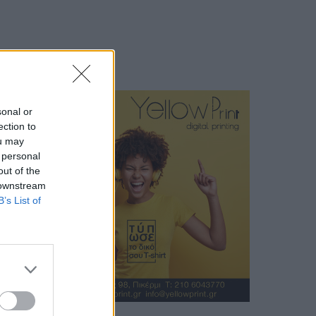
sonal or
ection to
ou may
 personal
out of the
 downstream
B’s List of