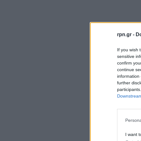
rpn.gr -
Do
If you wish 
sensitive in
confirm you
continue se
information 
further disc
participants
Downstream 
Persona
I want t