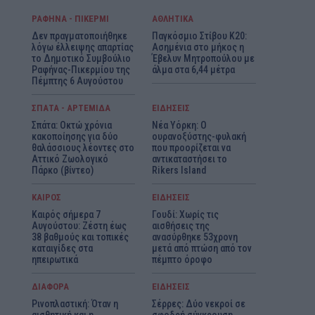
ΡΑΦΗΝΑ - ΠΙΚΕΡΜΙ
ΑΘΛΗΤΙΚΑ
Δεν πραγματοποιήθηκε
Παγκόσμιο Στίβου Κ20:
λόγω έλλειψης απαρτίας
Ασημένια στο μήκος η
το Δημοτικό Συμβούλιο
Έβελυν Μητροπούλου με
Ραφήνας-Πικερμίου της
άλμα στα 6,44 μέτρα
Πέμπτης 6 Αυγούστου
ΣΠΑΤΑ - ΑΡΤΕΜΙΔΑ
ΕΙΔΗΣΕΙΣ
Σπάτα: Οκτώ χρόνια
Νέα Υόρκη: Ο
κακοποίησης για δύο
ουρανοξύστης-φυλακή
θαλάσσιους λέοντες στο
που προορίζεται να
Αττικό Ζωολογικό
αντικαταστήσει το
Πάρκο (βίντεο)
Rikers Island
ΚΑΙΡΟΣ
ΕΙΔΗΣΕΙΣ
Καιρός σήμερα 7
Γουδί: Χωρίς τις
Αυγούστου: Ζέστη έως
αισθήσεις της
38 βαθμούς και τοπικές
ανασύρθηκε 53χρονη
καταιγίδες στα
μετά από πτώση από τον
ηπειρωτικά
πέμπτο όροφο
ΔΙΑΦΟΡΑ
ΕΙΔΗΣΕΙΣ
Ρινοπλαστική: Όταν η
Σέρρες: Δύο νεκροί σε
αισθητική και η
σφοδρή σύγκρουση