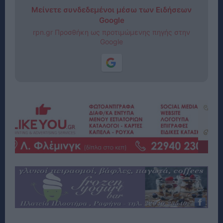
Μείνετε συνδεδεμένοι μέσω των Ειδήσεων
Google
rpn.gr Προσθήκη ως προτιμώμενης πηγής στην
Google