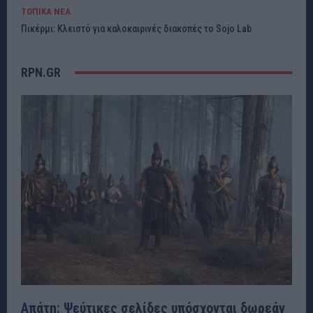
ΤΟΠΙΚΑ ΝΕΑ
Πικέρμι: Κλειστό για καλοκαιρινές διακοπές το Sojo Lab
RPN.GR
Απάτη: Ψεύτικες σελίδες υπόσχονται δωρεάν