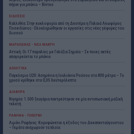
πήγαν για μπάνιο – Βίντεο
ΕΙΔΗΣΕΙΣ
Καλλιθέα: Στην κυκλοφορία από τη Δευτέρα η Παλαιά Λεωφόρος
Ποσειδώνος- Ολοκληρώθηκαν οι εργασίες στις νέες γέφυρες του
Ιλισσού
ΜΑΡΑΘΩΝΑΣ - ΝΕΑ ΜΑΚΡΗ
Αττική: Οι 17 παραλίες με Γαλάζια Σημαία – Σε ποιες ακτές
απαγορεύεται το μπάνιο
ΑΘΛΗΤΙΚΑ
Παγκόσμιο U20: Ασημένια η Ιουλιάννα Ρούσου στα 800 μέτρα – Το
χρυσό κρίθηκε στα 0,05 δευτερόλεπτα
ΔΙΑΦΟΡΑ
Νιγηρία: 1.500 ζευγάρια παντρεύτηκαν σε μία εντυπωσιακή μαζική
τελετή
ΡΑΦΗΝΑ - ΠΙΚΕΡΜΙ
Λιμάνι Ραφήνας: Κορυφώνεται η έξοδος του Δεκαπενταύγουστου
– Γεμάτα αναχωρούν τα πλοία