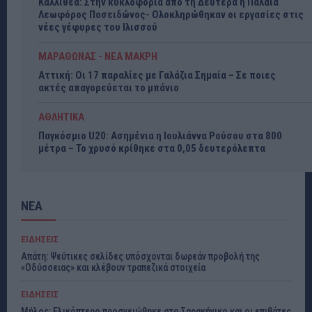
Καλλιθέα: Στην κυκλοφορία από τη Δευτέρα η Παλαιά
Λεωφόρος Ποσειδώνος- Ολοκληρώθηκαν οι εργασίες στις
νέες γέφυρες του Ιλισσού
ΜΑΡΑΘΩΝΑΣ - ΝΕΑ ΜΑΚΡΗ
Αττική: Οι 17 παραλίες με Γαλάζια Σημαία – Σε ποιες
ακτές απαγορεύεται το μπάνιο
ΑΘΛΗΤΙΚΑ
Παγκόσμιο U20: Ασημένια η Ιουλιάννα Ρούσου στα 800
μέτρα – Το χρυσό κρίθηκε στα 0,05 δευτερόλεπτα
ΝΕΑ
ΕΙΔΗΣΕΙΣ
Απάτη: Ψεύτικες σελίδες υπόσχονται δωρεάν προβολή της
«Οδύσσειας» και κλέβουν τραπεζικά στοιχεία
ΕΙΔΗΣΕΙΣ
Μήλος: Ελικόπτερο προσγειώθηκε στο Σαρακήνικο και οι επιβάτες