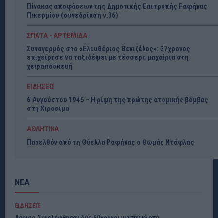
Πίνακας αποφάσεων της Δημοτικής Επιτροπής Ραφήνας
Πικερμίου (συνεδρίαση ν.36)
ΣΠΑΤΑ - ΑΡΤΕΜΙΔΑ
Συναγερμός στο «Ελευθέριος Βενιζέλος»: 37χρονος
επιχείρησε να ταξιδέψει με τέσσερα μαχαίρια στη
χειραποσκευή
ΕΙΔΗΣΕΙΣ
6 Αυγούστου 1945 – Η ρίψη της πρώτης ατομικής βόμβας
στη Χιροσίμα
ΑΘΛΗΤΙΚΑ
Παρελθόν από τη Θύελλα Ραφήνας ο Θωμάς Ντάφλας
ΝΕΑ
ΕΙΔΗΣΕΙΣ
Λάρισα: Συνελήφθησαν δύο 60χρονοι για την κλοπή