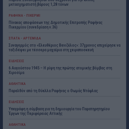
μετασχηματιστή βάρους 1,28 τόνων
ΡΑΦΗΝΑ - ΠΙΚΕΡΜΙ
Πίνακας αποφάσεων της Δημοτικής Επιτροπής Ραφήνας
Πικερμίου (συνεδρίαση ν.36)
ΣΠΑΤΑ - ΑΡΤΕΜΙΔΑ
Συναγερμός στο «Ελευθέριος Βενιζέλος»: 37χρονος επιχείρησε να
ταξιδέψει με τέσσερα μαχαίρια στη χειραποσκευή
ΕΙΔΗΣΕΙΣ
6 Αυγούστου 1945 – Η ρίψη της πρώτης ατομικής βόμβας στη
Χιροσίμα
ΑΘΛΗΤΙΚΑ
Παρελθόν από τη Θύελλα Ραφήνας ο Θωμάς Ντάφλας
ΕΙΔΗΣΕΙΣ
Υπεγράφη η σύμβαση για τη δημιουργία του Παρατηρητηρίου
Έργων της Περιφέρειας Αττικής
ΑΘΛΗΤΙΚΑ