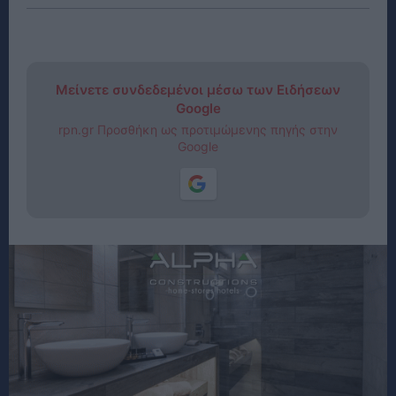
Μείνετε συνδεδεμένοι μέσω των Ειδήσεων
Google
rpn.gr Προσθήκη ως προτιμώμενης πηγής στην
Google