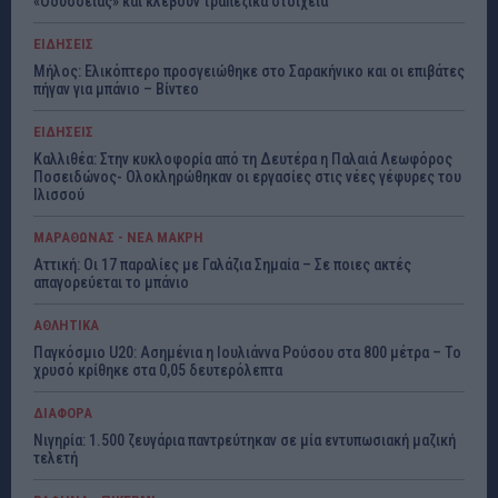
«Οδύσσειας» και κλέβουν τραπεζικά στοιχεία
ΕΙΔΗΣΕΙΣ
Μήλος: Ελικόπτερο προσγειώθηκε στο Σαρακήνικο και οι επιβάτες
πήγαν για μπάνιο – Βίντεο
ΕΙΔΗΣΕΙΣ
Καλλιθέα: Στην κυκλοφορία από τη Δευτέρα η Παλαιά Λεωφόρος
Ποσειδώνος- Ολοκληρώθηκαν οι εργασίες στις νέες γέφυρες του
Ιλισσού
ΜΑΡΑΘΩΝΑΣ - ΝΕΑ ΜΑΚΡΗ
Αττική: Οι 17 παραλίες με Γαλάζια Σημαία – Σε ποιες ακτές
απαγορεύεται το μπάνιο
ΑΘΛΗΤΙΚΑ
Παγκόσμιο U20: Ασημένια η Ιουλιάννα Ρούσου στα 800 μέτρα – Το
χρυσό κρίθηκε στα 0,05 δευτερόλεπτα
ΔΙΑΦΟΡΑ
Νιγηρία: 1.500 ζευγάρια παντρεύτηκαν σε μία εντυπωσιακή μαζική
τελετή