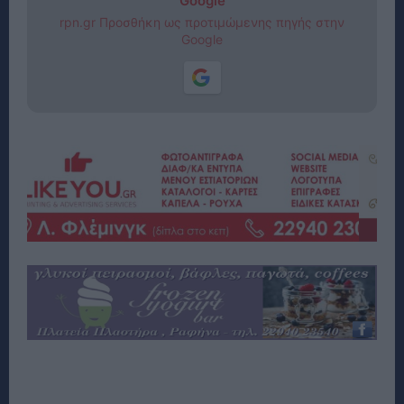
Google
rpn.gr Προσθήκη ως προτιμώμενης πηγής στην
Google