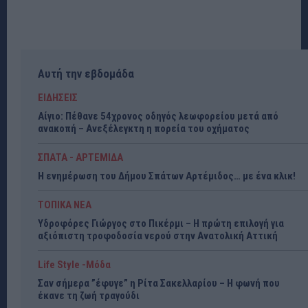
Αυτή την εβδομάδα
ΕΙΔΗΣΕΙΣ
Αίγιο: Πέθανε 54χρονος οδηγός λεωφορείου μετά από
ανακοπή – Ανεξέλεγκτη η πορεία του οχήματος
ΣΠΑΤΑ - ΑΡΤΕΜΙΔΑ
Η ενημέρωση του Δήμου Σπάτων Αρτέμιδος… με ένα κλικ!
ΤΟΠΙΚΑ ΝΕΑ
Υδροφόρες Γιώργος στο Πικέρμι – Η πρώτη επιλογή για
αξιόπιστη τροφοδοσία νερού στην Ανατολική Αττική
Life Style -Μόδα
Σαν σήμερα ”έφυγε” η Ρίτα Σακελλαρίου – Η φωνή που
έκανε τη ζωή τραγούδι