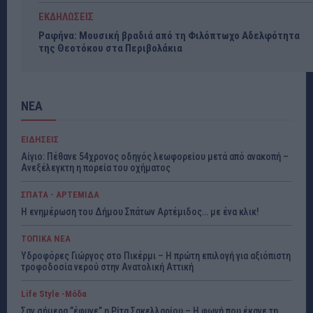
ΕΚΔΗΛΩΣΕΙΣ
Ραφήνα: Μουσική βραδιά από τη Φιλόπτωχο Αδελφότητα
της Θεοτόκου στα Περιβολάκια
ΝΕΑ
ΕΙΔΗΣΕΙΣ
Αίγιο: Πέθανε 54χρονος οδηγός λεωφορείου μετά από ανακοπή –
Ανεξέλεγκτη η πορεία του οχήματος
ΣΠΑΤΑ - ΑΡΤΕΜΙΔΑ
Η ενημέρωση του Δήμου Σπάτων Αρτέμιδος… με ένα κλικ!
ΤΟΠΙΚΑ ΝΕΑ
Υδροφόρες Γιώργος στο Πικέρμι – Η πρώτη επιλογή για αξιόπιστη
τροφοδοσία νερού στην Ανατολική Αττική
Life Style -Μόδα
Σαν σήμερα ”έφυγε” η Ρίτα Σακελλαρίου – Η φωνή που έκανε τη