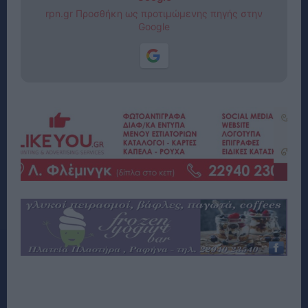
rpn.gr Προσθήκη ως προτιμώμενης πηγής στην
Google