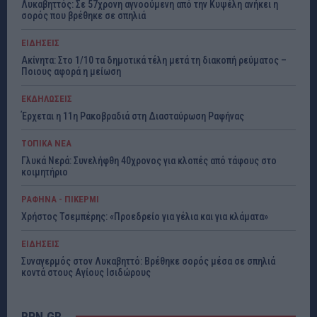
Λυκαβηττός: Σε 57χρονη αγνοούμενη από την Κυψέλη ανήκει η
σορός που βρέθηκε σε σπηλιά
ΕΙΔΗΣΕΙΣ
Ακίνητα: Στο 1/10 τα δημοτικά τέλη μετά τη διακοπή ρεύματος –
Ποιους αφορά η μείωση
ΕΚΔΗΛΩΣΕΙΣ
Έρχεται η 11η Ρακοβραδιά στη Διασταύρωση Ραφήνας
ΤΟΠΙΚΑ ΝΕΑ
Γλυκά Νερά: Συνελήφθη 40χρονος για κλοπές από τάφους στο
κοιμητήριο
ΡΑΦΗΝΑ - ΠΙΚΕΡΜΙ
Χρήστος Τσεμπέρης: «Προεδρείο για γέλια και για κλάματα»
ΕΙΔΗΣΕΙΣ
Συναγερμός στον Λυκαβηττό: Βρέθηκε σορός μέσα σε σπηλιά
κοντά στους Αγίους Ισιδώρους
RPN.GR