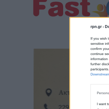
rpn.gr -
Do
If you wish 
sensitive in
confirm you
continue se
information 
further disc
participants
Downstream 
Persona
I want t