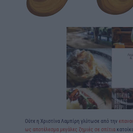
Ούτε η Χριστίνα Λαμπίρη γλύτωσε από την
επαναφ
ως αποτέλεσμα μεγάλες ζημιές σε σπίτια
κατοίκω