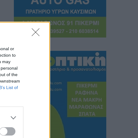
sonal or
ection to
ou may
 personal
out of the
 downstream
B’s List of