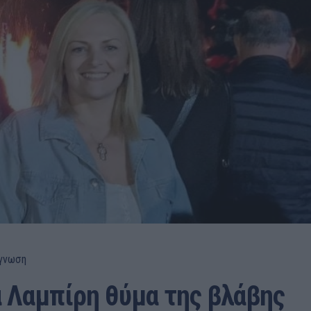
γνωση
α Λαμπίρη θύμα της βλάβης