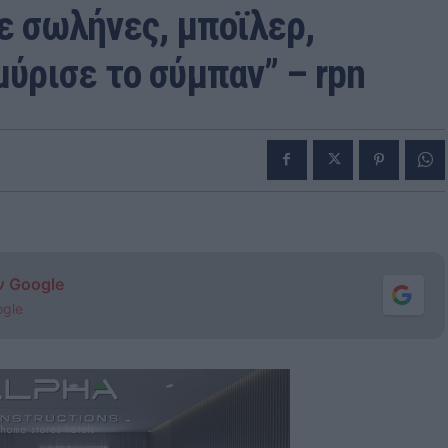
ε σωλήνες, μποϊλερ,
ύρισε το σύμπαν” – rpn
ν Google
ogle