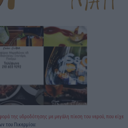
ορά της υδροδότησης με μεγάλη πίεση του νερού, που είχε
ν του Πικερμίου: