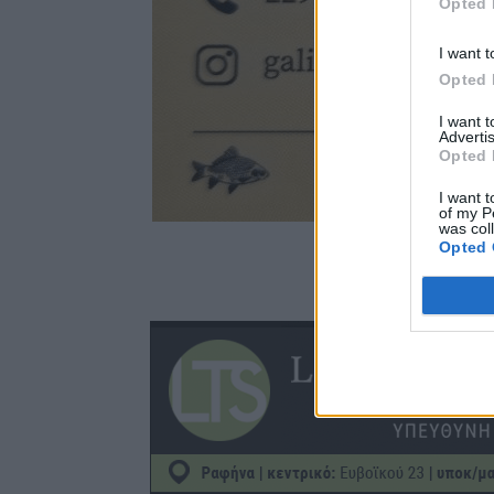
Opted 
I want t
Opted 
I want 
Advertis
Opted 
I want t
of my P
was col
Opted 