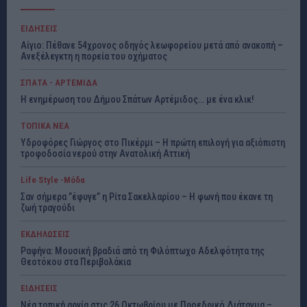
ΕΙΔΗΣΕΙΣ
Αίγιο: Πέθανε 54χρονος οδηγός λεωφορείου μετά από ανακοπή –
Ανεξέλεγκτη η πορεία του οχήματος
ΣΠΑΤΑ - ΑΡΤΕΜΙΔΑ
Η ενημέρωση του Δήμου Σπάτων Αρτέμιδος… με ένα κλικ!
ΤΟΠΙΚΑ ΝΕΑ
Υδροφόρες Γιώργος στο Πικέρμι – Η πρώτη επιλογή για αξιόπιστη
τροφοδοσία νερού στην Ανατολική Αττική
Life Style -Μόδα
Σαν σήμερα ”έφυγε” η Ρίτα Σακελλαρίου – Η φωνή που έκανε τη
ζωή τραγούδι
ΕΚΔΗΛΩΣΕΙΣ
Ραφήνα: Μουσική βραδιά από τη Φιλόπτωχο Αδελφότητα της
Θεοτόκου στα Περιβολάκια
ΕΙΔΗΣΕΙΣ
Νέα τοπική αργία στις 26 Οκτωβρίου με Προεδρικό Διάταγμα –