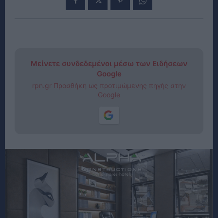
Μείνετε συνδεδεμένοι μέσω των Ειδήσεων
Google
rpn.gr Προσθήκη ως προτιμώμενης πηγής στην
Google