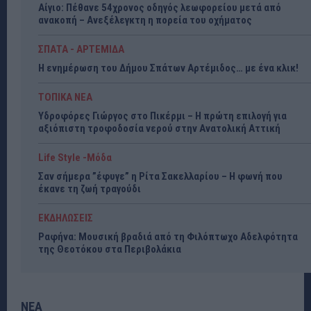
Αίγιο: Πέθανε 54χρονος οδηγός λεωφορείου μετά από
ανακοπή – Ανεξέλεγκτη η πορεία του οχήματος
ΣΠΑΤΑ - ΑΡΤΕΜΙΔΑ
Η ενημέρωση του Δήμου Σπάτων Αρτέμιδος… με ένα κλικ!
ΤΟΠΙΚΑ ΝΕΑ
Υδροφόρες Γιώργος στο Πικέρμι – Η πρώτη επιλογή για
αξιόπιστη τροφοδοσία νερού στην Ανατολική Αττική
Life Style -Μόδα
Σαν σήμερα ”έφυγε” η Ρίτα Σακελλαρίου – Η φωνή που
έκανε τη ζωή τραγούδι
ΕΚΔΗΛΩΣΕΙΣ
Ραφήνα: Μουσική βραδιά από τη Φιλόπτωχο Αδελφότητα
της Θεοτόκου στα Περιβολάκια
ΝΕΑ