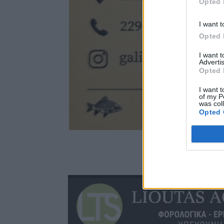
Opted 
I want t
Opted 
I want 
Advertis
Opted 
I want t
of my P
was col
Opted 