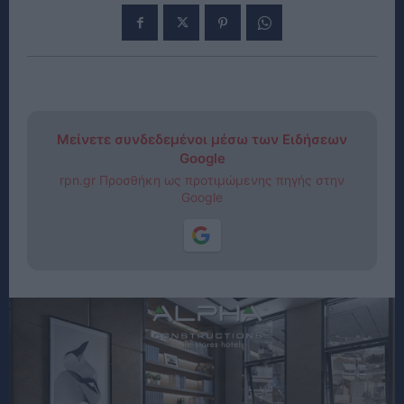
Μείνετε συνδεδεμένοι μέσω των Ειδήσεων
Google
rpn.gr Προσθήκη ως προτιμώμενης πηγής στην
Google