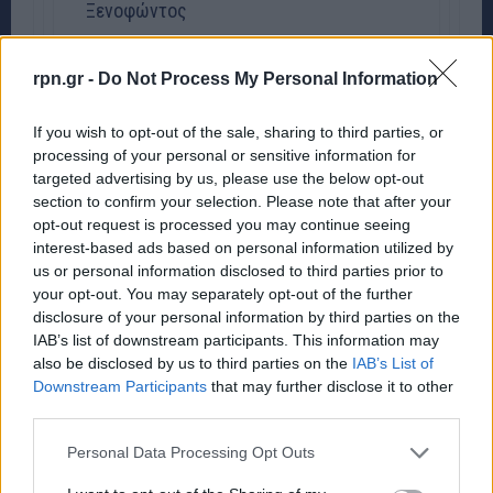
Ξενοφώντος
Μύρωνος
, από Νικομηδείας έως
rpn.gr -
Do Not Process My Personal Information
Ξενοφώντος
Πολυκλείτου
, από Πυθαγόρα έως
If you wish to opt-out of the sale, sharing to third parties, or
Ξενοφώντος
processing of your personal or sensitive information for
targeted advertising by us, please use the below opt-out
Επικούρου
, από Πυθαγόρα έως
section to confirm your selection. Please note that after your
opt-out request is processed you may continue seeing
Ξενοφώντος
interest-based ads based on personal information utilized by
Ευριπίδου
, από Πυθαγόρα έως
us or personal information disclosed to third parties prior to
your opt-out. You may separately opt-out of the further
Ξενοφώντος
disclosure of your personal information by third parties on the
IAB’s list of downstream participants. This information may
Κλεοβούλου
, από Πυθαγόρα έως
also be disclosed by us to third parties on the
IAB’s List of
Ξενοφώντος
Downstream Participants
that may further disclose it to other
third parties.
Σοφοκλέους
, από Πυθαγόρα έως
Ξενοφώντος
Personal Data Processing Opt Outs
Ανώνυμη, κάθετος στη Σοφοκλέους
, από