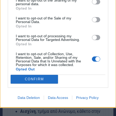
I want to opt-out of the Sharing of my
personal data.
Σοφοκλέους έως Θαλή
Opted In
Πολυβίου
, από Πυθαγόρα έως Ξενοφώντος
I want to opt-out of the Sale of my
Personal Data.
Ανώνυμος κάθετος στην Πολυβίου
, τμήμα
Opted In
από Πολυβίου έως Ζήνωνος
I want to opt-out of processing my
Personal Data for Targeted Advertising.
Παρμενίδου
, από Ανώνυμο, κάθετο στην
Opted In
Πολυβίου έως Ξενοφώντος
I want to opt-out of Collection, Use,
Retention, Sale, and/or Sharing of my
Ζήνωνος
, τμήμα από Ανώνυμο, κάθετο
Personal Data that Is Unrelated with the
Purposes for which it was collected.
στην Πολυβίου έως Ξενοφώντος
Opted Out
Περιάνδρου
, από Πυθαγόρα έως
CONFIRM
Ξενοφώντος
Ανώνυμος, κάθετος στην Περιάνδρου
,
Data Deletion
Data Access
Privacy Policy
τμήμα από Περιάνδρου έως Αισχίνης
Αισχίνη
, τμήμα από Ανώνυμο, κάθετο στην