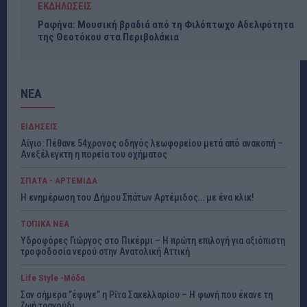
ΕΚΔΗΛΩΣΕΙΣ
Ραφήνα: Μουσική βραδιά από τη Φιλόπτωχο Αδελφότητα
της Θεοτόκου στα Περιβολάκια
ΝΕΑ
ΕΙΔΗΣΕΙΣ
Αίγιο: Πέθανε 54χρονος οδηγός λεωφορείου μετά από ανακοπή –
Ανεξέλεγκτη η πορεία του οχήματος
ΣΠΑΤΑ - ΑΡΤΕΜΙΔΑ
Η ενημέρωση του Δήμου Σπάτων Αρτέμιδος… με ένα κλικ!
ΤΟΠΙΚΑ ΝΕΑ
Υδροφόρες Γιώργος στο Πικέρμι – Η πρώτη επιλογή για αξιόπιστη
τροφοδοσία νερού στην Ανατολική Αττική
Life Style -Μόδα
Σαν σήμερα ”έφυγε” η Ρίτα Σακελλαρίου – Η φωνή που έκανε τη
ζωή τραγούδι