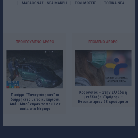
ΜΑΡΑΘΩΝΑΣ - ΝΕΑ ΜΑΚΡΗ
ΕΚΔΗΛΩΣΕΙΣ
ΤΟΠΙΚΑ ΝΕΑ
ΠΡΟΗΓΟΎΜΕΝΟ ΆΡΘΡΟ
ΕΠΌΜΕΝΟ ΆΡΘΡΟ
Κορονοϊός – Στην Ελλάδα η
Πικέρμι: ”Ξαναχτύπησαν” οι
μετάλλαξη «Όρθρος» –
διαρρήκτες με το κυπαρισσί
Εντοπίστηκαν 93 κρούσματα
Audi- Μπούκαραν το πρωϊ σε
οικία στο Ντράφι