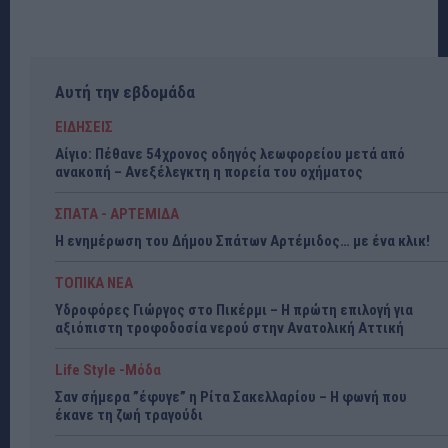
Αυτή την εβδομάδα
ΕΙΔΗΣΕΙΣ
Αίγιο: Πέθανε 54χρονος οδηγός λεωφορείου μετά από
ανακοπή – Ανεξέλεγκτη η πορεία του οχήματος
ΣΠΑΤΑ - ΑΡΤΕΜΙΔΑ
Η ενημέρωση του Δήμου Σπάτων Αρτέμιδος… με ένα κλικ!
ΤΟΠΙΚΑ ΝΕΑ
Υδροφόρες Γιώργος στο Πικέρμι – Η πρώτη επιλογή για
αξιόπιστη τροφοδοσία νερού στην Ανατολική Αττική
Life Style -Μόδα
Σαν σήμερα ”έφυγε” η Ρίτα Σακελλαρίου – Η φωνή που
έκανε τη ζωή τραγούδι