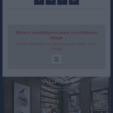
Μείνετε συνδεδεμένοι μέσω των Ειδήσεων
Google
rpn.gr Προσθήκη ως προτιμώμενης πηγής στην
Google