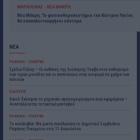
ΜΑΡΑΘΩΝΑΣ - ΝΕΑ ΜΑΚΡΗ
Νέα Μάκρη: Το φυσικοθεραπευτήριο του Κέντρου Υγείας
θα επαναλειτουργήσει σύντομα
ΝΕΑ
ΡΑΦΗΝΑ - ΠΙΚΕΡΜΙ
Σχέδια Πόλης – Οι ευθύνες της διοίκησης Τσεβά στον καθορισμό
των τιμών μονάδας και οι επιπτώσεις στην εισφορά σε χρήμα των
πολιτών
ΕΙΔΗΣΕΙΣ
Χανιά: Έκλεψαν το μηχανάκι αγγειοχειρουργού ενώ εφημέρευε –
Αναστέλλονται τα τακτικά ραντεβού
ΡΑΦΗΝΑ - ΠΙΚΕΡΜΙ
Το κατάλαβαν: Με μικτή συνεδρίαση το Δημοτικό Συμβούλιο
Ραφήνας Πικερμίου στις 11 Αυγούστου