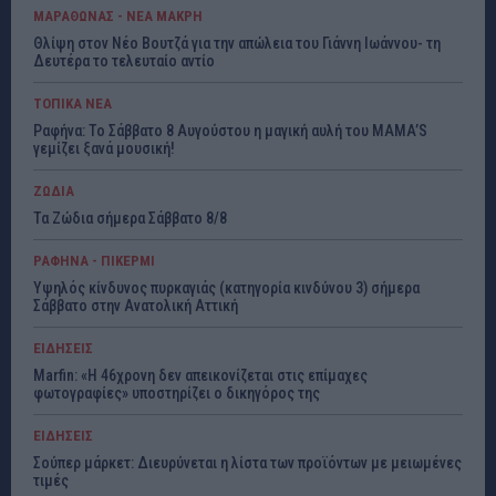
ΜΑΡΑΘΩΝΑΣ - ΝΕΑ ΜΑΚΡΗ
Θλίψη στον Νέο Βουτζά για την απώλεια του Γιάννη Ιωάννου- τη
Δευτέρα το τελευταίο αντίο
ΤΟΠΙΚΑ ΝΕΑ
Ραφήνα: Το Σάββατο 8 Αυγούστου η μαγική αυλή του MAMA’S
γεμίζει ξανά μουσική!
ΖΩΔΙΑ
Τα Ζώδια σήμερα Σάββατο 8/8
ΡΑΦΗΝΑ - ΠΙΚΕΡΜΙ
Υψηλός κίνδυνος πυρκαγιάς (κατηγορία κινδύνου 3) σήμερα
Σάββατο στην Ανατολική Αττική
ΕΙΔΗΣΕΙΣ
Marfin: «Η 46χρονη δεν απεικονίζεται στις επίμαχες
φωτογραφίες» υποστηρίζει ο δικηγόρος της
ΕΙΔΗΣΕΙΣ
Σούπερ μάρκετ: Διευρύνεται η λίστα των προϊόντων με μειωμένες
τιμές