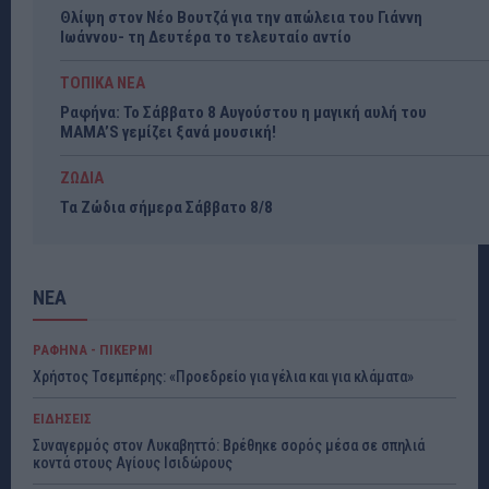
Θλίψη στον Νέο Βουτζά για την απώλεια του Γιάννη
Ιωάννου- τη Δευτέρα το τελευταίο αντίο
ΤΟΠΙΚΑ ΝΕΑ
Ραφήνα: Το Σάββατο 8 Αυγούστου η μαγική αυλή του
MAMA’S γεμίζει ξανά μουσική!
ΖΩΔΙΑ
Τα Ζώδια σήμερα Σάββατο 8/8
ΝΕΑ
ΡΑΦΗΝΑ - ΠΙΚΕΡΜΙ
Χρήστος Τσεμπέρης: «Προεδρείο για γέλια και για κλάματα»
ΕΙΔΗΣΕΙΣ
Συναγερμός στον Λυκαβηττό: Βρέθηκε σορός μέσα σε σπηλιά
κοντά στους Αγίους Ισιδώρους