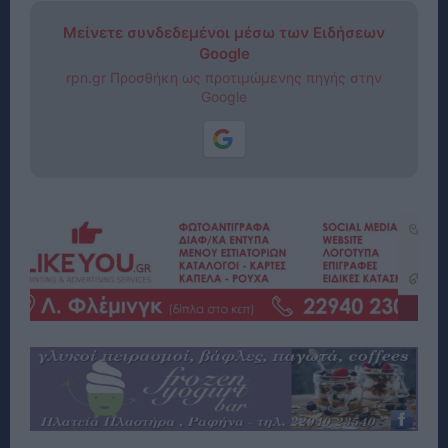
Μείνετε συνδεδεμένοι μέσω των Ειδήσεων
Google
rpn.gr Προσθήκη ως προτιμώμενης πηγής στην
Google