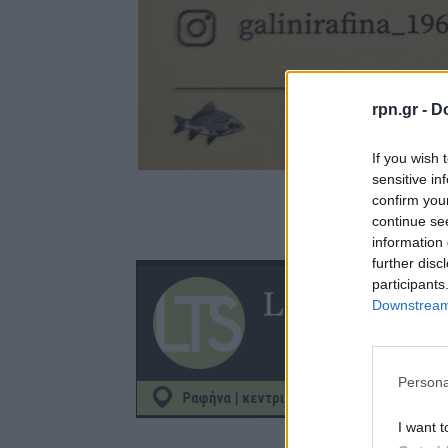
rpn.gr -
Do
If you wish 
sensitive in
confirm you
continue se
information 
further disc
participants
Downstream 
Persona
I want t