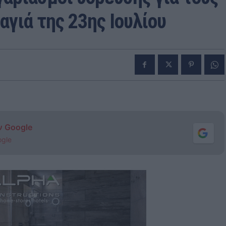
γιά της 23ης Ιουλίου
ν Google
ogle