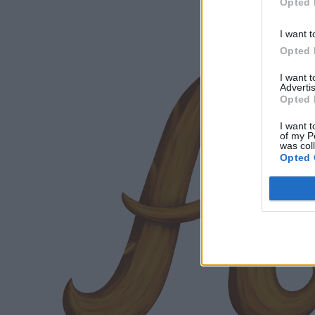
Opted 
I want t
Opted 
I want 
Advertis
Opted 
I want t
of my P
was col
Opted 