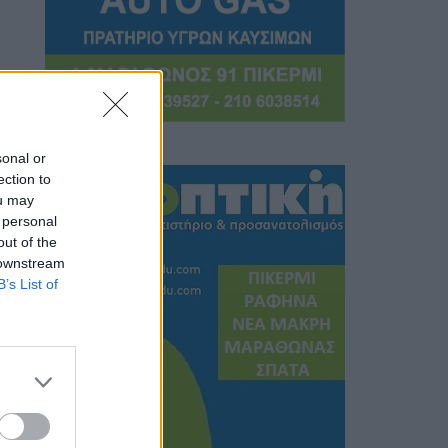
sonal or
ection to
ou may
 personal
out of the
 downstream
B’s List of