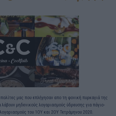
πολίτες μας που επλήγησαν απο τη φονική πυρκαγιά της
α λάβουν µηδενικούς λογαριασμούς ύδρευσης για πάγιο-
λογαριασµούς του 1ΟΥ και 2ΟΥ Τετράµηνου 2020.