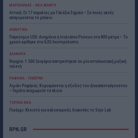
ΜΑΡΑΘΩΝΑΣ - ΝΕΑ ΜΑΚΡΗ
Αττική: Οι 17 παραλίες με Γαλάζια Σημαία – Σε ποιες ακτές
απαγορεύεται το μπάνιο
ΑΘΛΗΤΙΚΑ
Παγκόσμιο U20: Ασημένια η Ιουλιάννα Ρούσου στα 800 μέτρα – Το
χρυσό κρίθηκε στα 0,05 δευτερόλεπτα
ΔΙΑΦΟΡΑ
Νιγηρία: 1.500 ζευγάρια παντρεύτηκαν σε μία εντυπωσιακή μαζική
τελετή
ΡΑΦΗΝΑ - ΠΙΚΕΡΜΙ
Λιμάνι Ραφήνας: Κορυφώνεται η έξοδος του Δεκαπενταύγουστου
– Γεμάτα αναχωρούν τα πλοία
ΤΟΠΙΚΑ ΝΕΑ
Πικέρμι: Κλειστό για καλοκαιρινές διακοπές το Sojo Lab
RPN.GR