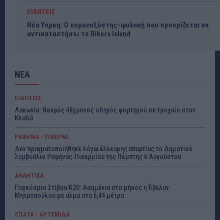
ΕΙΔΗΣΕΙΣ
Νέα Υόρκη: Ο ουρανοξύστης-φυλακή που προορίζεται να
αντικαταστήσει το Rikers Island
ΝΕΑ
ΕΙΔΗΣΕΙΣ
Λακωνία: Νεκρός 48χρονος οδηγός φορτηγού σε τροχαίο στον
Κλαδά
ΡΑΦΗΝΑ - ΠΙΚΕΡΜΙ
Δεν πραγματοποιήθηκε λόγω έλλειψης απαρτίας το Δημοτικό
Συμβούλιο Ραφήνας-Πικερμίου της Πέμπτης 6 Αυγούστου
ΑΘΛΗΤΙΚΑ
Παγκόσμιο Στίβου Κ20: Ασημένια στο μήκος η Έβελυν
Μητροπούλου με άλμα στα 6,44 μέτρα
ΣΠΑΤΑ - ΑΡΤΕΜΙΔΑ