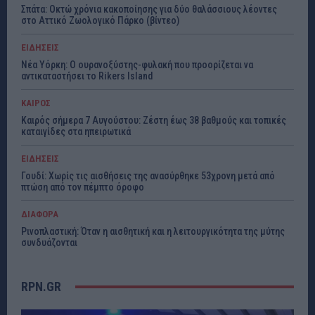
Σπάτα: Οκτώ χρόνια κακοποίησης για δύο θαλάσσιους λέοντες
στο Αττικό Ζωολογικό Πάρκο (βίντεο)
ΕΙΔΗΣΕΙΣ
Νέα Υόρκη: Ο ουρανοξύστης-φυλακή που προορίζεται να
αντικαταστήσει το Rikers Island
ΚΑΙΡΟΣ
Καιρός σήμερα 7 Αυγούστου: Ζέστη έως 38 βαθμούς και τοπικές
καταιγίδες στα ηπειρωτικά
ΕΙΔΗΣΕΙΣ
Γουδί: Χωρίς τις αισθήσεις της ανασύρθηκε 53χρονη μετά από
πτώση από τον πέμπτο όροφο
ΔΙΑΦΟΡΑ
Ρινοπλαστική: Όταν η αισθητική και η λειτουργικότητα της μύτης
συνδυάζονται
RPN.GR