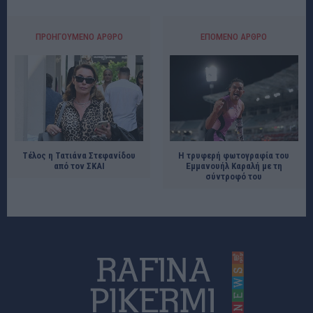
ΠΡΟΗΓΟΎΜΕΝΟ ΆΡΘΡΟ
ΕΠΌΜΕΝΟ ΆΡΘΡΟ
Τέλος η Τατιάνα Στεφανίδου
Η τρυφερή φωτογραφία του
από τον ΣΚΑΙ
Εμμανουήλ Καραλή με τη
σύντροφό του