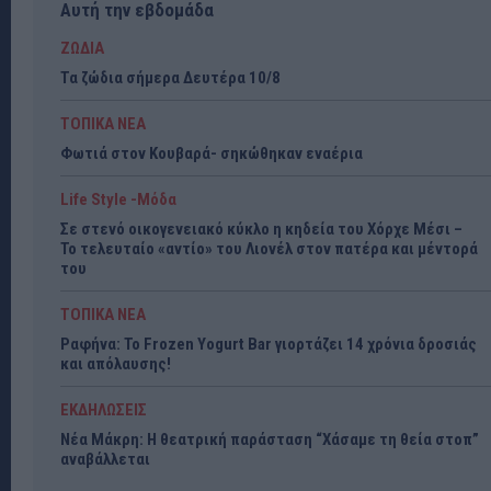
Αυτή την εβδομάδα
ΖΩΔΙΑ
Τα ζώδια σήμερα Δευτέρα 10/8
ΤΟΠΙΚΑ ΝΕΑ
Φωτιά στον Κουβαρά- σηκώθηκαν εναέρια
Life Style -Μόδα
Σε στενό οικογενειακό κύκλο η κηδεία του Χόρχε Μέσι –
Το τελευταίο «αντίο» του Λιονέλ στον πατέρα και μέντορά
του
ΤΟΠΙΚΑ ΝΕΑ
Ραφήνα: Το Frozen Yogurt Bar γιορτάζει 14 χρόνια δροσιάς
και απόλαυσης!
ΕΚΔΗΛΩΣΕΙΣ
Νέα Μάκρη: Η θεατρική παράσταση “Χάσαμε τη θεία στοπ”
αναβάλλεται