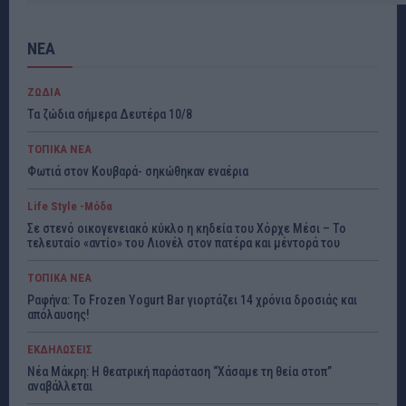
ΝΕΑ
ΖΩΔΙΑ
Τα ζώδια σήμερα Δευτέρα 10/8
ΤΟΠΙΚΑ ΝΕΑ
Φωτιά στον Κουβαρά- σηκώθηκαν εναέρια
Life Style -Μόδα
Σε στενό οικογενειακό κύκλο η κηδεία του Χόρχε Μέσι – Το
τελευταίο «αντίο» του Λιονέλ στον πατέρα και μέντορά του
ΤΟΠΙΚΑ ΝΕΑ
Ραφήνα: Το Frozen Yogurt Bar γιορτάζει 14 χρόνια δροσιάς και
απόλαυσης!
ΕΚΔΗΛΩΣΕΙΣ
Νέα Μάκρη: Η θεατρική παράσταση “Χάσαμε τη θεία στοπ”
αναβάλλεται