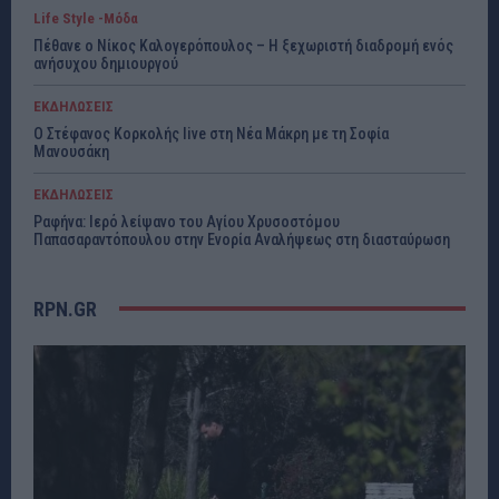
Life Style -Μόδα
Πέθανε ο Νίκος Καλογερόπουλος – Η ξεχωριστή διαδρομή ενός
ανήσυχου δημιουργού
ΕΚΔΗΛΩΣΕΙΣ
Ο Στέφανος Κορκολής live στη Νέα Μάκρη με τη Σοφία
Μανουσάκη
ΕΚΔΗΛΩΣΕΙΣ
Ραφήνα: Ιερό λείψανο του Αγίου Χρυσοστόμου
Παπασαραντόπουλου στην Ενορία Αναλήψεως στη διασταύρωση
RPN.GR