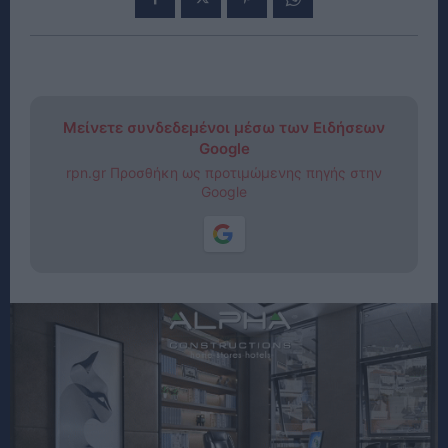
Μείνετε συνδεδεμένοι μέσω των Ειδήσεων
Google
rpn.gr Προσθήκη ως προτιμώμενης πηγής στην
Google