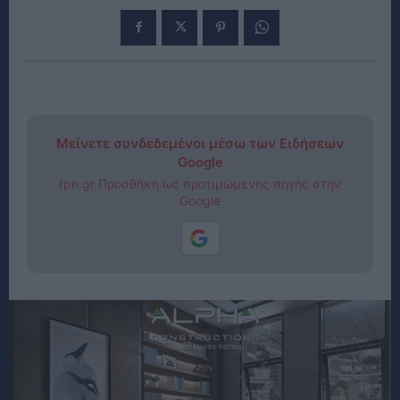
Μείνετε συνδεδεμένοι μέσω των Ειδήσεων
Google
rpn.gr Προσθήκη ως προτιμώμενης πηγής στην
Google