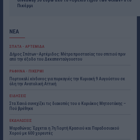
Πικέρμι
ΝΕΑ
ΣΠΑΤΑ - ΑΡΤΕΜΙΔΑ
Δήμος Σπάτων–Αρτέμιδος: Μέτρα προστασίας του σπιτιού πριν
από την έξοδο του Δεκαπενταύγουστου
ΡΑΦΗΝΑ - ΠΙΚΕΡΜΙ
Πορτοκαλί κίνδυνος για πυρκαγιές την Κυριακή 9 Αυγούστου σε
όλη την Ανατολική Αττική
ΕΙΔΗΣΕΙΣ
Στα Χανιά συνεχίζει τις διακοπές του ο Κυριάκος Μητσοτάκης –
Πού βρέθηκε
ΕΚΔΗΛΩΣΕΙΣ
Μαραθώνας: Έρχεται η 7η Γιορτή Κρασιού και Παραδοσιακού
Χορού με 600 χορευτές