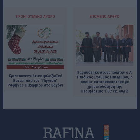
ΠΡΟΗΓΟΎΜΕΝΟ ΆΡΘΡΟ
ΕΠΌΜΕΝΟ ΆΡΘΡΟ
Παραδόθηκε στους πολίτες ο Α’
Χριστουγεννιάτικο φιλοζωϊκό
Παιδικός Σταθμός Πικερμίου, ο
Bazaar από τον ”Πήγασο”
οποίος κατασκευάστηκε με
Ραφήνας Πικερμίου στο βαγόνι
χρηματοδότηση της
Περιφέρειας 1.37 εκ. ευρώ