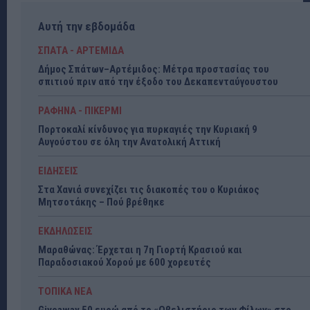
Αυτή την εβδομάδα
ΣΠΑΤΑ - ΑΡΤΕΜΙΔΑ
Δήμος Σπάτων–Αρτέμιδος: Μέτρα προστασίας του
σπιτιού πριν από την έξοδο του Δεκαπενταύγουστου
ΡΑΦΗΝΑ - ΠΙΚΕΡΜΙ
Πορτοκαλί κίνδυνος για πυρκαγιές την Κυριακή 9
Αυγούστου σε όλη την Ανατολική Αττική
ΕΙΔΗΣΕΙΣ
Στα Χανιά συνεχίζει τις διακοπές του ο Κυριάκος
Μητσοτάκης – Πού βρέθηκε
ΕΚΔΗΛΩΣΕΙΣ
Μαραθώνας: Έρχεται η 7η Γιορτή Κρασιού και
Παραδοσιακού Χορού με 600 χορευτές
ΤΟΠΙΚΑ ΝΕΑ
Giveaway 50 ευρώ από το «Οβελιστήριο των Φίλων» στο