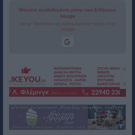
Μείνετε συνδεδεμένοι μέσω των Ειδήσεων
Google
rpn.gr Προσθήκη ως προτιμώμενης πηγής στην
Google