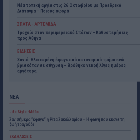
Νέα τοπική αργία στις 26 Οκτωβρίου με Προεδρικό
Διάταγμα – Ποιους αφορά
ΣΠΑΤΑ - ΑΡΤΕΜΙΔΑ
Τροχαίο στον περιφερειακό Σπάτων – Καθυστερήσεις
προς Αθήνα
ΕΙΔΗΣΕΙΣ
Χανιά: Ηλικιωμένη έφυγε από αστυνομικό τμήμα ενώ
βρισκόταν σε σύγχυση – Βρέθηκε νεκρή λίγες ημέρες
αργότερα
ΝΕΑ
Life Style -Μόδα
Σαν σήμερα ”έφυγε” η Ρίτα Σακελλαρίου – Η φωνή που έκανε τη
ζωή τραγούδι
ΕΚΔΗΛΩΣΕΙΣ