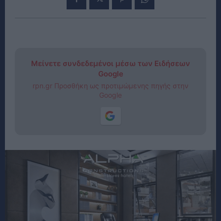
Μείνετε συνδεδεμένοι μέσω των Ειδήσεων
Google
rpn.gr Προσθήκη ως προτιμώμενης πηγής στην
Google