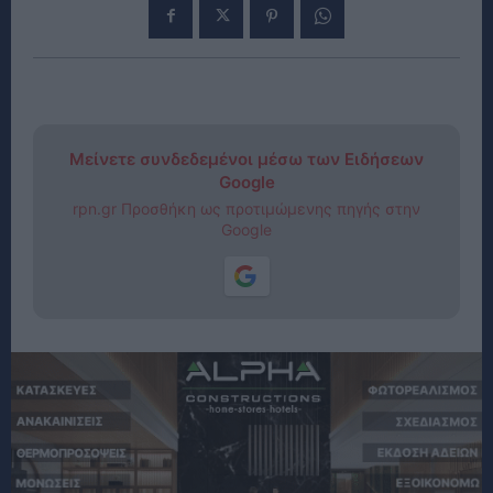
Μείνετε συνδεδεμένοι μέσω των Ειδήσεων
Google
rpn.gr Προσθήκη ως προτιμώμενης πηγής στην
Google