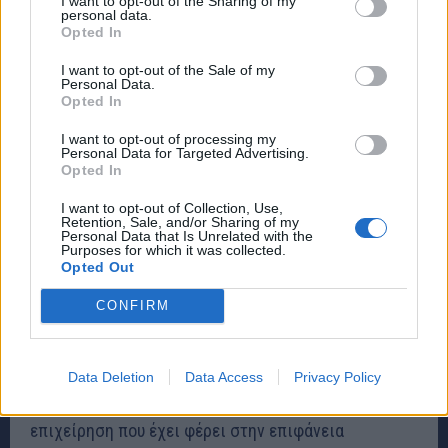
I want to opt-out of the Sharing of my
personal data.
Opted In
Το κυριότερο πρόβλημα στο ποτάμι αφορά στην
ύπαρξη νερού εντός του κλειστού τμήματος του
I want to opt-out of the Sale of my
Personal Data.
αγωγού σε σημαντικό ύψος. Κατά την διάρκεια
Opted In
αυτοψίας η οποία πραγματοποιήθηκε στις αρχές
I want to opt-out of processing my
Αυγούστου, η πρόσβαση, ξεκινώντας από οδό Αγίας
Personal Data for Targeted Advertising.
Opted In
Άννης στο ύψος του Δήμου Νίκαιας – Αγίου Ιωάννη
Ρέντη, ήταν δυνατή μόνο για μήκος περίπου δύο
I want to opt-out of Collection, Use,
Retention, Sale, and/or Sharing of my
χιλιομέτρων καθώς το ύψος του νερού έφτανε τα 80
Personal Data that Is Unrelated with the
Purposes for which it was collected.
εκατοστά.
Opted Out
CONFIRM
Αξίζει να σημειωθεί ότι οι κάτοικοι της περιοχής
αλλά και οι οδηγοί έχουν παρατηρήσει μία έντονη
δυσοσμία τις τελευταίες ημέρες περνώντας από τον
Data Deletion
Data Access
Privacy Policy
Κηφισό, η οποία οφείλεται σε αυτή τη μεγάλη
επιχείρηση που έχει φέρει στην επιφάνεια