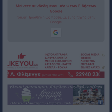
Μείνετε συνδεδεμένοι μέσω των Ειδήσεων
Google
rpn.gr Προσθήκη ως προτιμώμενης πηγής στην
Google