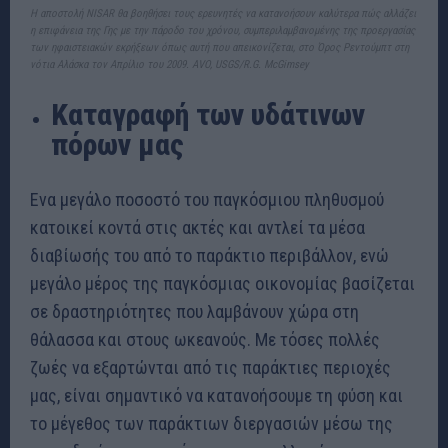
Η αποστολή NISAR θα βοηθήσει τους ερευνητές να κατανοήσουν καλύτερα πώς αλλάζει
η επιφάνεια της Γης με την πάροδο του χρόνου, συμπεριλαμβανομένης της προεργασίας
των ηφαιστειακών εκρήξεων όπως αυτή που απεικονίζεται, στο Όρος Ρεντούμπτ στη
νότια Αλάσκα τον Απρίλιο του 2009. AVO, USGS/R.G. McGimsey
Καταγραφή των υδάτινων
πόρων μας
Ενα μεγάλο ποσοστό του παγκόσμιου πληθυσμού
κατοικεί κοντά στις ακτές και αντλεί τα μέσα
διαβίωσής του από το παράκτιο περιβάλλον, ενώ
μεγάλο μέρος της παγκόσμιας οικονομίας βασίζεται
σε δραστηριότητες που λαμβάνουν χώρα στη
θάλασσα και στους ωκεανούς. Με τόσες πολλές
ζωές να εξαρτώνται από τις παράκτιες περιοχές
μας, είναι σημαντικό να κατανοήσουμε τη φύση και
το μέγεθος των παράκτιων διεργασιών μέσω της