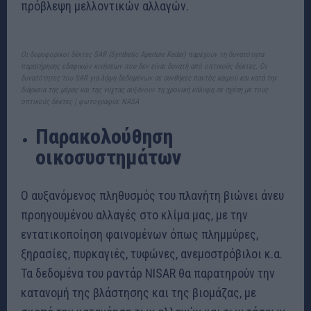
πρόβλεψη μελλοντικών αλλαγών.
Οι δορυφορικοί δέκτες SAR (Synthetic Aperture Radar) παρέχουν τη δυνατότητα
παρατήρησης εδαφικών κινήσεων που δεν είναι δυνατή από οπτικούς δέκτες. Οι
δυνατότητες του SAR για λήψη δεδομένων σε συνθήκες παντός καιρού και κατά την
διάρκεια της μέρας και της νύχτας αυξάνουν τη χρονική κάλυψη σε σχέση με τους
οπτικούς δέκτες | φωτογραφία: NASA
Παρακολούθηση
οικοσυστημάτων
Ο αυξανόμενος πληθυσμός του πλανήτη βιώνει άνευ
προηγουμένου αλλαγές στο κλίμα μας, με την
εντατικοποίηση φαινομένων όπως πλημμύρες,
ξηρασίες, πυρκαγιές, τυφώνες, ανεμοστρόβιλοι κ.α.
Τα δεδομένα του ραντάρ NISAR θα παρατηρούν την
κατανομή της βλάστησης και της βιομάζας, με