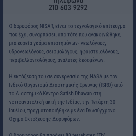
Ο δορυφόρος NISAR, είναι το τεχνολογικό επίτευγμα
που έχει συναρπάσει, από τότε που ανακοινώθηκε,
μια ευρεία γκάμα επιστημόνων- γεωλόγoυς,
υδρογεωλόγους, σεισμολόγους, ηφαιστειολόγους,
περιβαλλοντολόγους, αναλυτές δεδομένων.
Η εκτόξευση του σε συνεργασία της NASA με τον
Ινδικό Οργανισμό Διαστημικής Eρευνας (ISRO) από
το Διαστημικό Κέντρο Satish Dhawan στη
νοτιοανατολική ακτή της Ινδίας, την Τετάρτη 30
Ιουλίου, πραγματοποιήθηκε με ένα Γεωσύγχρονο
Οχημα Εκτόξευσης Δορυφόρων.
Ο δορυφόρος θα παράγει 80 terrabytes (Tb)