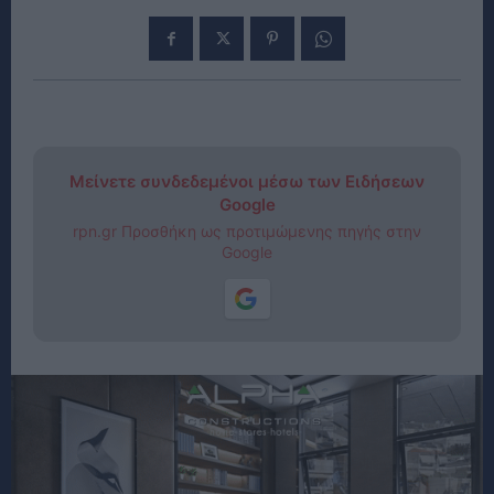
Μείνετε συνδεδεμένοι μέσω των Ειδήσεων
Google
rpn.gr Προσθήκη ως προτιμώμενης πηγής στην
Google