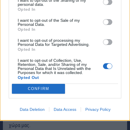
I want to opt-out of the Sharing of my
personal data.
δορυφόρος. Θα προηγηθεί η φάση λειτουργίας
Opted In
(commissioning phase) του NISAR, δηλαδή η
I want to opt-out of the Sale of my
περίοδος λήψης δεδομένων, το καλιμπράρισμα του
Personal Data.
Opted In
και η επεξεργασία των πρώτων δεδομένων πριν
δοθούν στο κοινό.
I want to opt-out of processing my
Personal Data for Targeted Advertising.
Opted In
I want to opt-out of Collection, Use,
Πως θα αξιοποιήσουμε τα
Retention, Sale, and/or Sharing of my
Personal Data that Is Unrelated with the
Purposes for which it was collected.
δεδομένα στην Ελλάδα
Opted Out
CONFIRM
Τα δεδομένα του NISAR είναι πολύτιμα σε πολλές
εφαρμογές, σύμφωνα με τον κ. Φουμέλη. Ο ίδιος
δίνει το παράδειγμα της αντιμετώπισης των
Data Deletion
Data Access
Privacy Policy
γεωκινδύνων, ζήτημα το οποίο απασχολεί έντονα τη
χώρα μας.