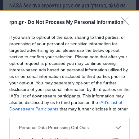
NASA δεν αναφέρονται μόνο σε μια ήπειρο, αλλά σε
όλη την υφήλιο. Το κέρδος για την παγκόσμια
rpn.gr -
Do Not Process My Personal Information
κοινότητα είναι σημαντικό.
If you wish to opt-out of the sale, sharing to third parties, or
Οι επιστήμονες θα έχουμε τώρα έναν
processing of your personal or sensitive information for
συμπληρωματικό δορυφόρο σε αυτόν
targeted advertising by us, please use the below opt-out
section to confirm your selection. Please note that after your
του Copernicus, θα έχουμε στη φαρέτρα
opt-out request is processed you may continue seeing
μας άλλο ένα εργαλείο. Οσο πυκνώνει η
interest-based ads based on personal information utilized by
δειγματοληψία στον χρόνο, τόσο σε πιο
us or personal information disclosed to third parties prior to
your opt-out. You may separately opt-out of the further
προνομιακή θέση βρισκόμαστε οι
disclosure of your personal information by third parties on the
επιστήμονες».
IAB’s list of downstream participants. This information may
also be disclosed by us to third parties on the
IAB’s List of
Downstream Participants
that may further disclose it to other
Σύμφωνα με τον κ. Φουμέλη, η επιστημονική
third parties.
κοινότητα έχει κάνει προεργασία για να υποδεχτεί
Personal Data Processing Opt Outs
τα δεδομένα του NISAR, δοκιμάζοντας δεδομένα που
προσομοιάζουν σε αυτά που θα δίνει ο νέος