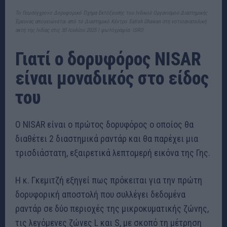
Το Γεωσύγχρονο Δορυφορικό Όχημα Εκτόξευσης του Ινδικού Οργανισμού Διαστημικής
Έρευνας απογειώνεται από το Διαστημικό Κέντρο Satish Dhawan στη νοτιοανατολική
ακτή της Ινδίας στις 30 Ιουλίου 2025 | φωτόγραφία: ISRO
Γιατί o δορυφόρος NISAR
είναι μοναδικός στο είδος
του
O NISAR είναι ο πρώτος δορυφόρος ο οποίος θα
διαθέτει 2 διαστημικά ραντάρ και θα παρέχει μια
τρισδιάστατη, εξαιρετικά λεπτομερή εικόνα της Γης.
Η κ. Γκεμιτζή εξηγεί πως πρόκειται για την πρώτη
δορυφορική αποστολή που συλλέγει δεδομένα
ραντάρ σε δύο περιοχές της μικροκυματικής ζώνης,
τις λεγόμενες ζώνες L και S, με σκοπό τη μέτρηση