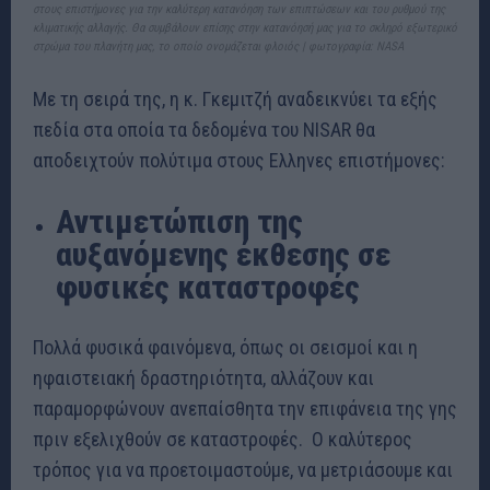
στους επιστήμονες για την καλύτερη κατανόηση των επιπτώσεων και του ρυθμού της
κλιματικής αλλαγής. Θα συμβάλουν επίσης στην κατανόησή μας για το σκληρό εξωτερικό
στρώμα του πλανήτη μας, το οποίο ονομάζεται φλοιός | φωτογραφία: NASA
Mε τη σειρά της, η κ. Γκεμιτζή αναδεικνύει τα εξής
πεδία στα οποία τα δεδομένα του NISAR θα
αποδειχτούν πολύτιμα στους Ελληνες επιστήμονες:
Αντιμετώπιση της
αυξανόμενης έκθεσης σε
φυσικές καταστροφές
Πολλά φυσικά φαινόμενα, όπως οι σεισμοί και η
ηφαιστειακή δραστηριότητα, αλλάζουν και
παραμορφώνουν ανεπαίσθητα την επιφάνεια της γης
πριν εξελιχθούν σε καταστροφές. Ο καλύτερος
τρόπος για να προετοιμαστούμε, να μετριάσουμε και