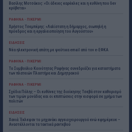
Βασίλης Μοτσάκος: «Οι άδειες καρέκλες και η ευθύνη που δεν
κρύβεται»
ΡΑΦΗΝΑ - ΠΙΚΕΡΜΙ
Χρήστος Τσεμπέρης: «Λαλίστατη η δήμαρχος, σιωπηλή η
πρόεδρος και η εργαλειοποίηση του Αυγούστου»
ΕΙΔΗΣΕΙΣ
Νέα ηλεκτρονική απάτη με ψεύτικα email από τον e-ΕΦΚΑ
ΡΑΦΗΝΑ - ΠΙΚΕΡΜΙ
Το Συμβούλιο Κοινότητας Ραφήνας συνεδριάζει για καταστήματα
των πλατειών Πλαστήρα και Δημητρακού
ΡΑΦΗΝΑ - ΠΙΚΕΡΜΙ
Σχέδια Πόλης – Οι ευθύνες της διοίκησης Τσεβά στον καθορισμό
των τιμών μονάδας και οι επιπτώσεις στην εισφορά σε χρήμα των
πολιτών
ΕΙΔΗΣΕΙΣ
Χανιά: Έκλεψαν το μηχανάκι αγγειοχειρουργού ενώ εφημέρευε –
Αναστέλλονται τα τακτικά ραντεβού