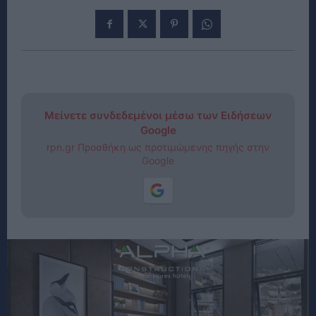
Μείνετε συνδεδεμένοι μέσω των Ειδήσεων
Google
rpn.gr Προσθήκη ως προτιμώμενης πηγής στην
Google