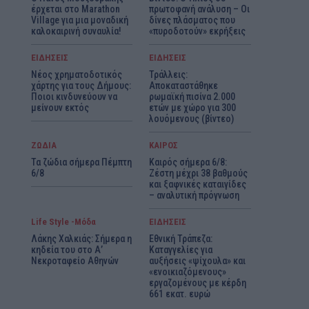
έρχεται στο Marathon
πρωτοφανή ανάλυση – Οι
Village για μια μοναδική
δίνες πλάσματος που
καλοκαιρινή συναυλία!
«πυροδοτούν» εκρήξεις
ΕΙΔΗΣΕΙΣ
ΕΙΔΗΣΕΙΣ
Νέος χρηματοδοτικός
Τράλλεις:
χάρτης για τους Δήμους:
Αποκαταστάθηκε
Ποιοι κινδυνεύουν να
ρωμαϊκή πισίνα 2.000
μείνουν εκτός
ετών με χώρο για 300
λουόμενους (βίντεο)
ΖΩΔΙΑ
ΚΑΙΡΟΣ
Τα ζώδια σήμερα Πέμπτη
Καιρός σήμερα 6/8:
6/8
Ζέστη μέχρι 38 βαθμούς
και ξαφνικές καταιγίδες
– αναλυτική πρόγνωση
Life Style -Μόδα
ΕΙΔΗΣΕΙΣ
Λάκης Χαλκιάς: Σήμερα η
Εθνική Τράπεζα:
κηδεία του στο Α’
Καταγγελίες για
Νεκροταφείο Αθηνών
αυξήσεις «ψίχουλα» και
«ενοικιαζόμενους»
εργαζομένους με κέρδη
661 εκατ. ευρώ