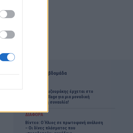
Αυτή την εβδομάδα
ΕΚΔΗΛΩΣΕΙΣ
Ο Πάνος Μουζουράκης έρχεται στο
Marathon Village για μια μοναδική
καλοκαιρινή συναυλία!
ΔΙΑΦΟΡΑ
Βίντεο: Ο Ήλιος σε πρωτοφανή ανάλυση
– Οι δίνες πλάσματος που