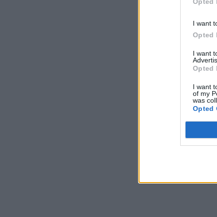
Opted 
I want t
Opted 
I want 
Advertis
Opted 
I want t
of my P
was col
Opted 