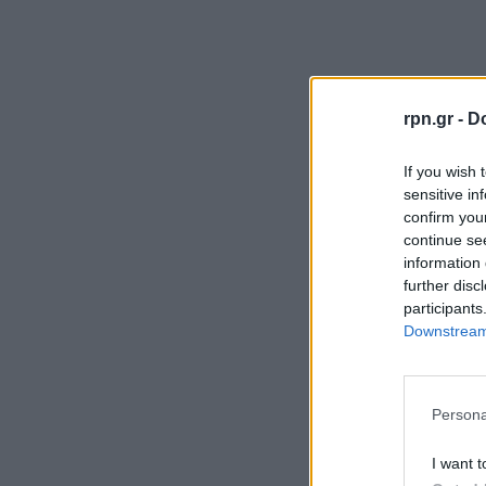
rpn.gr -
Do
If you wish 
sensitive in
confirm you
continue se
information 
further disc
participants
Downstream 
Persona
I want t