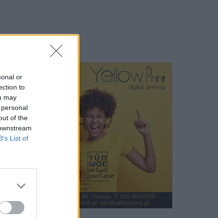
sonal or
ection to
ou may
 personal
out of the
 downstream
B’s List of