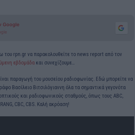
ν Google
ogle
ω του rpn.gr να παρακολουθείτε το news report από τον
ύμενη εβδομάδα
και συνεχίζουμε…
ίναι παραγωγή του μουσείου ραδιοφωνίας. Εδώ μπορείτε να
γράφο Βασίλειο Βιτσιλόγιαννη όλα τα σημαντικά γεγονότα
οπτικούς και ραδιοφωνικούς σταθμούς, όπως τους ABC,
IRANG, CBC, CBS. Καλή ακρόαση!