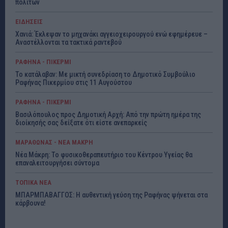
πολιτών
ΕΙΔΗΣΕΙΣ
Χανιά: Έκλεψαν το μηχανάκι αγγειοχειρουργού ενώ εφημέρευε –
Αναστέλλονται τα τακτικά ραντεβού
ΡΑΦΗΝΑ - ΠΙΚΕΡΜΙ
Το κατάλαβαν: Με μικτή συνεδρίαση το Δημοτικό Συμβούλιο
Ραφήνας Πικερμίου στις 11 Αυγούστου
ΡΑΦΗΝΑ - ΠΙΚΕΡΜΙ
Βασιλόπουλος προς Δημοτική Αρχή: Από την πρώτη ημέρα της
διοίκησής σας δείξατε ότι είστε ανεπαρκείς
ΜΑΡΑΘΩΝΑΣ - ΝΕΑ ΜΑΚΡΗ
Νέα Μάκρη: Το φυσικοθεραπευτήριο του Κέντρου Υγείας θα
επαναλειτουργήσει σύντομα
ΤΟΠΙΚΑ ΝΕΑ
ΜΠΑΡΜΠΑΒΑΓΓΟΣ: Η αυθεντική γεύση της Ραφήνας ψήνεται στα
κάρβουνα!