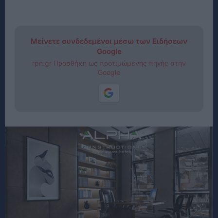
Μείνετε συνδεδεμένοι μέσω των Ειδήσεων
Google
rpn.gr Προσθήκη ως προτιμώμενης πηγής στην
Google