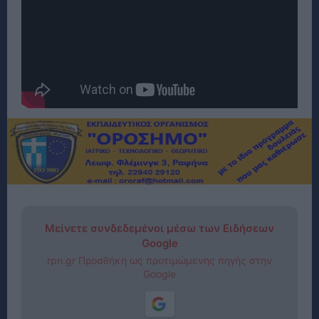
Μείνετε συνδεδεμένοι μέσω των Ειδήσεων
Google
rpn.gr Προσθήκη ως προτιμώμενης πηγής στην
Google