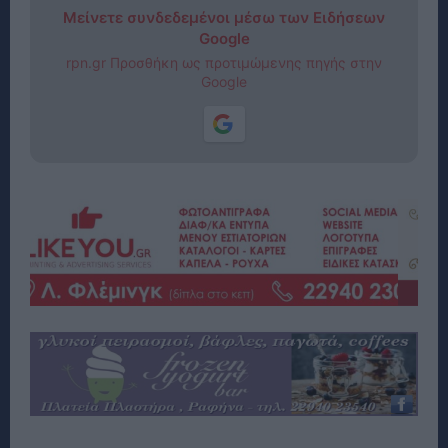
Μείνετε συνδεδεμένοι μέσω των Ειδήσεων
Google
rpn.gr Προσθήκη ως προτιμώμενης πηγής στην
Google