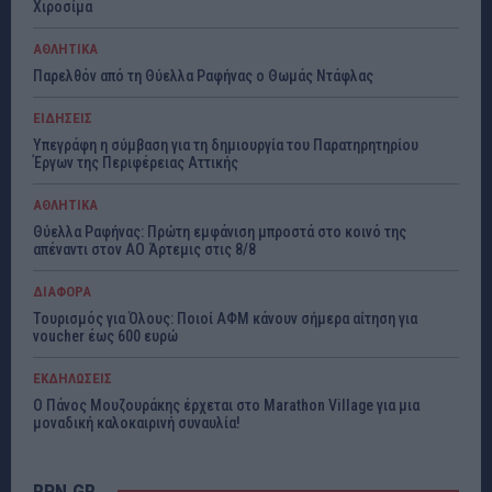
Χιροσίμα
ΑΘΛΗΤΙΚΑ
Παρελθόν από τη Θύελλα Ραφήνας ο Θωμάς Ντάφλας
ΕΙΔΗΣΕΙΣ
Υπεγράφη η σύμβαση για τη δημιουργία του Παρατηρητηρίου
Έργων της Περιφέρειας Αττικής
ΑΘΛΗΤΙΚΑ
Θύελλα Ραφήνας: Πρώτη εμφάνιση μπροστά στο κοινό της
απέναντι στον ΑΟ Άρτεμις στις 8/8
ΔΙΑΦΟΡΑ
Τουρισμός για Όλους: Ποιοί ΑΦΜ κάνουν σήμερα αίτηση για
voucher έως 600 ευρώ
ΕΚΔΗΛΩΣΕΙΣ
Ο Πάνος Μουζουράκης έρχεται στο Marathon Village για μια
μοναδική καλοκαιρινή συναυλία!
RPN.GR