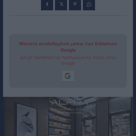
Μείνετε συνδεδεμένοι μέσω των Ειδήσεων
Google
rpn.gr Προσθήκη ως προτιμώμενης πηγής στην
Google