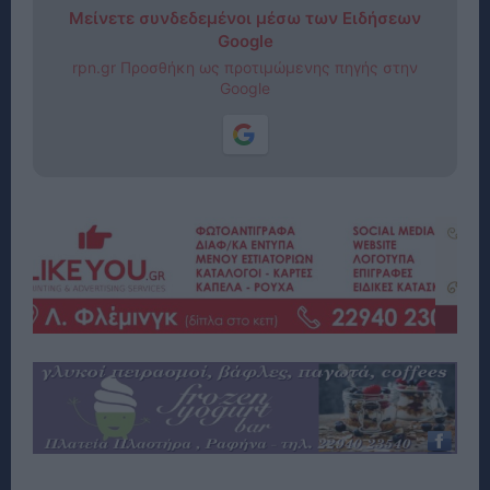
Μείνετε συνδεδεμένοι μέσω των Ειδήσεων
Google
rpn.gr Προσθήκη ως προτιμώμενης πηγής στην
Google