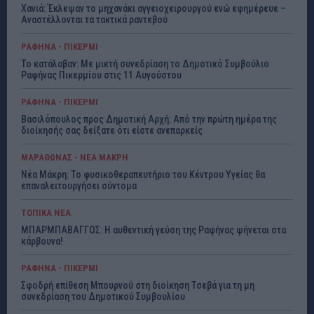
Χανιά: Έκλεψαν το μηχανάκι αγγειοχειρουργού ενώ εφημέρευε –
Αναστέλλονται τα τακτικά ραντεβού
ΡΑΦΗΝΑ - ΠΙΚΕΡΜΙ
Το κατάλαβαν: Με μικτή συνεδρίαση το Δημοτικό Συμβούλιο
Ραφήνας Πικερμίου στις 11 Αυγούστου
ΡΑΦΗΝΑ - ΠΙΚΕΡΜΙ
Βασιλόπουλος προς Δημοτική Αρχή: Από την πρώτη ημέρα της
διοίκησής σας δείξατε ότι είστε ανεπαρκείς
ΜΑΡΑΘΩΝΑΣ - ΝΕΑ ΜΑΚΡΗ
Νέα Μάκρη: Το φυσικοθεραπευτήριο του Κέντρου Υγείας θα
επαναλειτουργήσει σύντομα
ΤΟΠΙΚΑ ΝΕΑ
ΜΠΑΡΜΠΑΒΑΓΓΟΣ: Η αυθεντική γεύση της Ραφήνας ψήνεται στα
κάρβουνα!
ΡΑΦΗΝΑ - ΠΙΚΕΡΜΙ
Σφοδρή επίθεση Μπουρνού στη διοίκηση Τσεβά για τη μη
συνεδρίαση του Δημοτικού Συμβουλίου