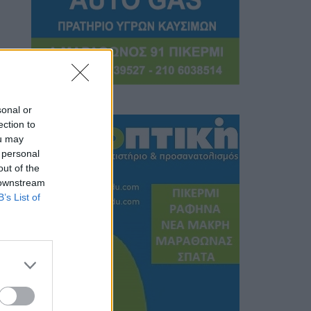
sonal or
ection to
ou may
 personal
out of the
 downstream
B’s List of