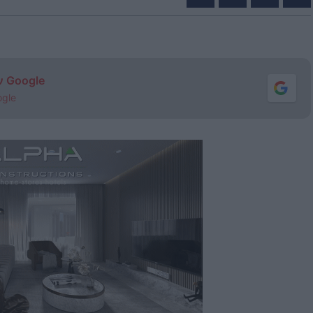
ν Google
ogle