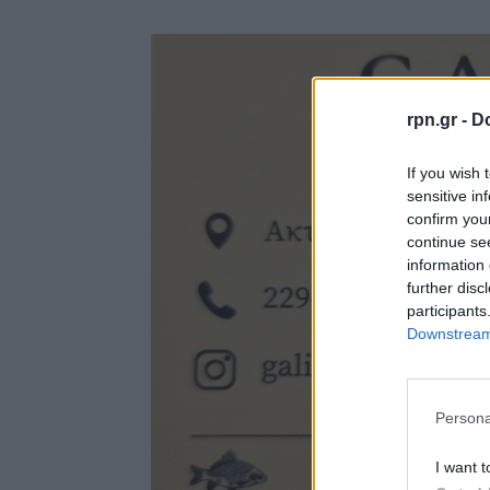
rpn.gr -
Do
If you wish 
sensitive in
confirm you
continue se
information 
further disc
participants
Downstream 
Persona
I want t