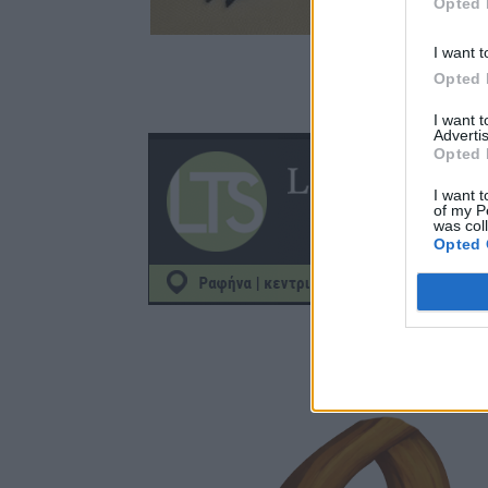
Opted 
I want t
Opted 
I want 
Advertis
Opted 
I want t
of my P
was col
Opted 