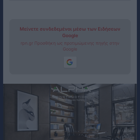
Μείνετε συνδεδεμένοι μέσω των Ειδήσεων
Google
rpn.gr Προσθήκη ως προτιμώμενης πηγής στην
Google