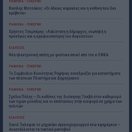
ΡΑΦΗΝΑ - ΠΙΚΕΡΜΙ
Βασίλης Μοτσάκος: «Οι άδειες καρέκλες και η ευθύνη που δεν
κρύβεται»
ΡΑΦΗΝΑ - ΠΙΚΕΡΜΙ
Χρήστος Τσεμπέρης: «Λαλίστατη η δήμαρχος, σιωπηλή η
πρόεδρος και η εργαλειοποίηση του Αυγούστου»
ΕΙΔΗΣΕΙΣ
Νέα ηλεκτρονική απάτη με ψεύτικα email από τον e-ΕΦΚΑ
ΡΑΦΗΝΑ - ΠΙΚΕΡΜΙ
Το Συμβούλιο Κοινότητας Ραφήνας συνεδριάζει για καταστήματα
των πλατειών Πλαστήρα και Δημητρακού
ΡΑΦΗΝΑ - ΠΙΚΕΡΜΙ
Σχέδια Πόλης – Οι ευθύνες της διοίκησης Τσεβά στον καθορισμό
των τιμών μονάδας και οι επιπτώσεις στην εισφορά σε χρήμα των
πολιτών
ΕΙΔΗΣΕΙΣ
Χανιά: Έκλεψαν το μηχανάκι αγγειοχειρουργού ενώ εφημέρευε –
Αναστέλλονται τα τακτικά ραντεβού