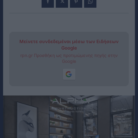
Μείνετε συνδεδεμένοι μέσω των Ειδήσεων
Google
rpn.gr Προσθήκη ως προτιμώμενης πηγής στην
Google