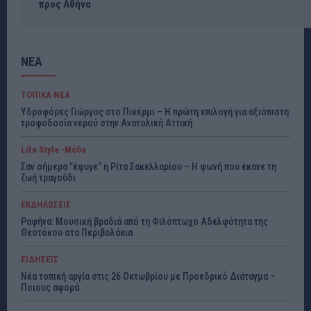
προς Αθήνα
ΝΕΑ
ΤΟΠΙΚΑ ΝΕΑ
Υδροφόρες Γιώργος στο Πικέρμι – Η πρώτη επιλογή για αξιόπιστη
τροφοδοσία νερού στην Ανατολική Αττική
Life Style -Μόδα
Σαν σήμερα ”έφυγε” η Ρίτα Σακελλαρίου – Η φωνή που έκανε τη
ζωή τραγούδι
ΕΚΔΗΛΩΣΕΙΣ
Ραφήνα: Μουσική βραδιά από τη Φιλόπτωχο Αδελφότητα της
Θεοτόκου στα Περιβολάκια
ΕΙΔΗΣΕΙΣ
Νέα τοπική αργία στις 26 Οκτωβρίου με Προεδρικό Διάταγμα –
Ποιους αφορά