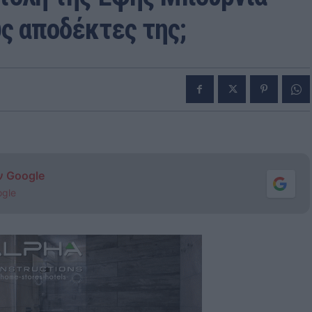
υς αποδέκτες της;
ν Google
ogle