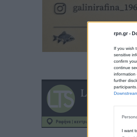
rpn.gr -
Do
If you wish 
sensitive in
confirm you
continue se
information 
further disc
participants
Downstream 
Persona
I want t