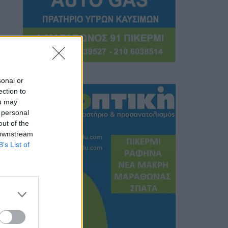
sonal or
ection to
ou may
 personal
out of the
 downstream
B’s List of