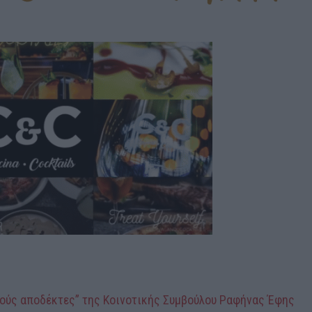
λούς αποδέκτες” της Κοινοτικής Συμβούλου Ραφήνας Έφης