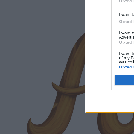
Opted 
I want t
Opted 
I want 
Advertis
Opted 
I want t
of my P
was col
Opted 