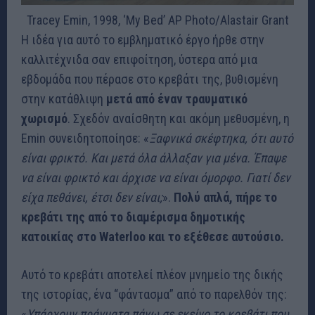
Tracey Emin, 1998, ‘My Bed’
AP Photo/Alastair Grant
Η ιδέα για αυτό το εμβληματικό έργο ήρθε στην
καλλιτέχνιδα σαν επιφοίτηση, ύστερα από μια
εβδομάδα που πέρασε στο κρεβάτι της, βυθισμένη
στην κατάθλιψη
μετά από έναν τραυματικό
χωρισμό
. Σχεδόν αναίσθητη και ακόμη μεθυσμένη, η
Emin συνειδητοποίησε: «
Ξαφνικά σκέφτηκα, ότι αυτό
είναι φρικτό. Και μετά όλα άλλαξαν για μένα. Έπαψε
να είναι φρικτό και άρχισε να είναι όμορφο. Γιατί δεν
είχα πεθάνει, έτσι δεν είναι;
».
Πολύ απλά, πήρε το
κρεβάτι της από το διαμέρισμα δημοτικής
κατοικίας στο Waterloo και το εξέθεσε αυτούσιο.
Αυτό το κρεβάτι αποτελεί πλέον μνημείο της δικής
της ιστορίας, ένα “φάντασμα” από το παρελθόν της:
«
Υπάρχουν πράγματα πάνω σε εκείνο το κρεβάτι που