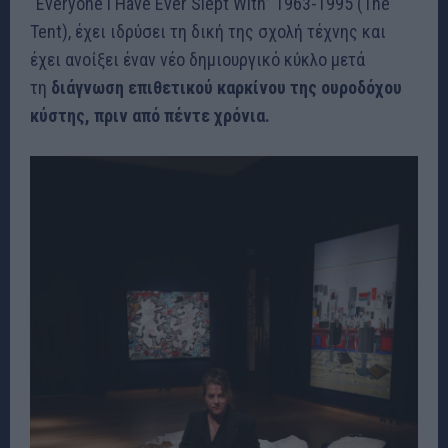
“Everyone I Have Ever Slept With” 1963-1995 (The
Tent), έχει ιδρύσει τη δική της σχολή τέχνης και
έχει ανοίξει έναν νέο δημιουργικό κύκλο μετά
τη
διάγνωση επιθετικού καρκίνου της ουροδόχου
κύστης, πριν από πέντε χρόνια.