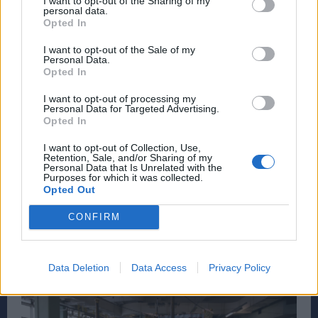
I want to opt-out of the Sharing of my
βγήκε σε δημοπρασία στον οίκο Christie’s στο
personal data.
Opted In
Λονδίνο
και πουλήθηκε έναντι 2,5 εκατομμυρίων
λιρών
(τιμή κατακύρωσης συν προμήθεια αγοραστή)
I want to opt-out of the Sale of my
Personal Data.
–
υπερδιπλάσιο της αρχικής εκτίμησης
. Παρόλο
Opted In
που η τιμή ήταν απαγορευτική για την Tate, ο
I want to opt-out of processing my
αγοραστής, ο γνωστός Γερμανός επιχειρηματίας και
Personal Data for Targeted Advertising.
Opted In
συλλέκτης τέχνης Κόμης Christian Duerckheim,
παραχώρησε γενναιόδωρα το έργο με δεκαετή
I want to opt-out of Collection, Use,
Retention, Sale, and/or Sharing of my
δανεισμό στο μουσείο. «
Πάντα θαύμαζα την
Personal Data that Is Unrelated with the
Purposes for which it was collected.
ειλικρίνεια της Tracey, αλλά αγόρασα το My Bed
Opted Out
επειδή είναι μια μεταφορά της ζωής
», δήλωσε λίγο
CONFIRM
μετά την αγορά του, «
εκεί όπου αρχίζουν τα
προβλήματα και πεθαίνει η λογική
».
Data Deletion
Data Access
Privacy Policy