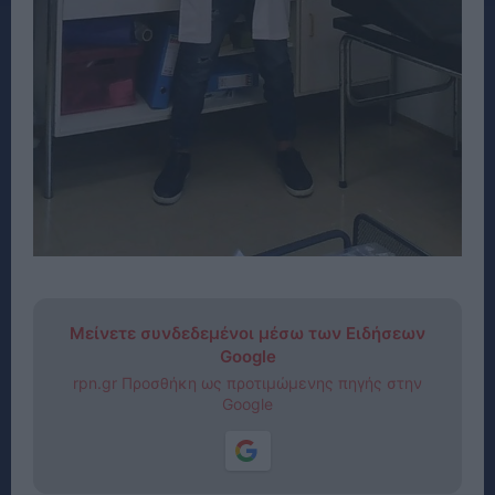
Μείνετε συνδεδεμένοι μέσω των Ειδήσεων
Google
rpn.gr Προσθήκη ως προτιμώμενης πηγής στην
Google