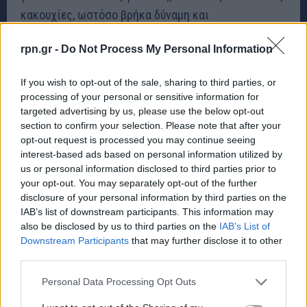
κακουχίες, ωστόσο βρήκα δύναμη και
αυτοπεποίθηση και κατάφερα να ξεπεράσω αρκετά
rpn.gr -
Do Not Process My Personal Information
εμπόδια, προκαταλήψεις, στιγματισμό και πολλά και
φτάνοντας ως πλέον απόφοιτος φοιτητής του
If you wish to opt-out of the sale, sharing to third parties, or
τμήματος Νοσηλευτική του Πανεπιστημίου Δυτικής
processing of your personal or sensitive information for
Αττικής στο Αιγάλεω.
targeted advertising by us, please use the below opt-out
section to confirm your selection. Please note that after your
opt-out request is processed you may continue seeing
Επόμενο στόχος μου να κάνω δωρεάν κάποιο
interest-based ads based on personal information utilized by
μεταπτυχιακό στο ΕΚΠΑ σχετικά για τις προλήψεις
us or personal information disclosed to third parties prior to
your opt-out. You may separately opt-out of the further
και αγωγής υγειας σε κοινωνικές ευάλωτες ομάδες
disclosure of your personal information by third parties on the
τον τομέα Υγείας.
IAB’s list of downstream participants. This information may
also be disclosed by us to third parties on the
IAB’s List of
Downstream Participants
that may further disclose it to other
Με αυτό το σκεπτικό λειτουργώ μέχρι και σήμερα:
third parties.
Για Κάτι καλύτερο για μένα, για την οικογένειά μου,
για την κοινότητα από την οποία προέρχομαι και για
Personal Data Processing Opt Outs
κάθε περιθωριοποιημένο και αποκλεισμένο