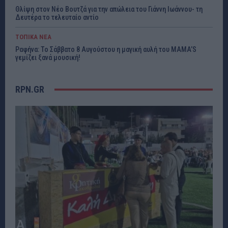
Θλίψη στον Νέο Βουτζά για την απώλεια του Γιάννη Ιωάννου- τη
Δευτέρα το τελευταίο αντίο
ΤΟΠΙΚΑ ΝΕΑ
Ραφήνα: Το Σάββατο 8 Αυγούστου η μαγική αυλή του MAMA’S
γεμίζει ξανά μουσική!
RPN.GR