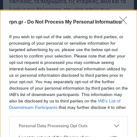
ναυτικούς, τα πληρώματα, τις εταιρείες, αλλά και τα
λιμάνια που βρίσκονται στη μέση αυτών των
συγκρούσεων.
rpn.gr -
Do Not Process My Personal Information
If you wish to opt-out of the sale, sharing to third parties, or
Μείνετε συνδεδεμένοι μέσω των Ειδήσεων
processing of your personal or sensitive information for
Google
targeted advertising by us, please use the below opt-out
rpn.gr Προσθήκη ως προτιμώμενης πηγής στην
section to confirm your selection. Please note that after your
Google
opt-out request is processed you may continue seeing
interest-based ads based on personal information utilized by
us or personal information disclosed to third parties prior to
your opt-out. You may separately opt-out of the further
disclosure of your personal information by third parties on the
IAB’s list of downstream participants. This information may
also be disclosed by us to third parties on the
IAB’s List of
Downstream Participants
that may further disclose it to other
third parties.
Personal Data Processing Opt Outs