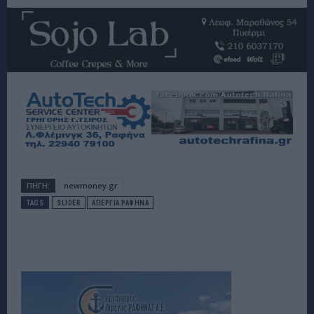
ΠΗΓΗ:
newmoney.gr
TAGS
SLIDER
ΑΠΕΡΓΙΑ ΡΑΦΗΝΑ