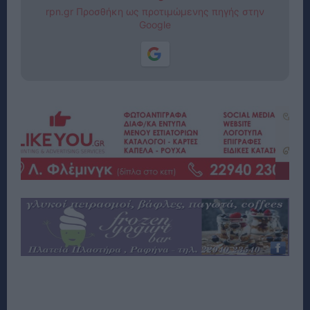
rpn.gr Προσθήκη ως προτιμώμενης πηγής στην
Google