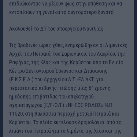
επιδιώκοντας να ρίξουν φως στην υπόθεση και να
εντοπίσουν τη γυναίκα το συντομότερο δυνατό.
Ακολουθεί το ΔΤ του υπουργείου Ναυιλίας:
Τις βραδινές ώρες χθες, ενημερώθηκαν οι Λιμενικές
Αρχές του Πειραιά, του Σαρωνικού, του Λαυρίου, της
Ραφήνας, της Κέας και της Καρύστου από το Ενιαίο
Κέντρο Συντονισμού Έρευνας και Διάσωσης
(Ε.Κ.Σ.Ε.Δ.) του Αρχηγείου Λ.Σ.-ΕΛ.ΑΚΤ. για
περιστατικό πιθανής πτώσης μίας 61χρονης
ημεδαπής επιβάτιδας του επιβατηγού-
οχηματαγωγού (Ε/Γ-Ο/Γ) «ΝΗΣΟΣ ΡΟΔΟΣ» Ν.Π.
11520, στη θαλάσσια περιοχή μεταξύ Πειραιά και
Καρύστου. Το πλοίο εκτελούσε δρομολόγιο από το
λιμάνι του Πειραιά για τα λιμάνια της Χίου και της