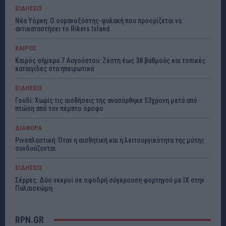
ΕΙΔΗΣΕΙΣ
Νέα Υόρκη: Ο ουρανοξύστης-φυλακή που προορίζεται να
αντικαταστήσει το Rikers Island
ΚΑΙΡΟΣ
Καιρός σήμερα 7 Αυγούστου: Ζέστη έως 38 βαθμούς και τοπικές
καταιγίδες στα ηπειρωτικά
ΕΙΔΗΣΕΙΣ
Γουδί: Χωρίς τις αισθήσεις της ανασύρθηκε 53χρονη μετά από
πτώση από τον πέμπτο όροφο
ΔΙΑΦΟΡΑ
Ρινοπλαστική: Όταν η αισθητική και η λειτουργικότητα της μύτης
συνδυάζονται
ΕΙΔΗΣΕΙΣ
Σέρρες: Δύο νεκροί σε σφοδρή σύγκρουση φορτηγού με ΙΧ στην
Παλαιοκώμη
RPN.GR