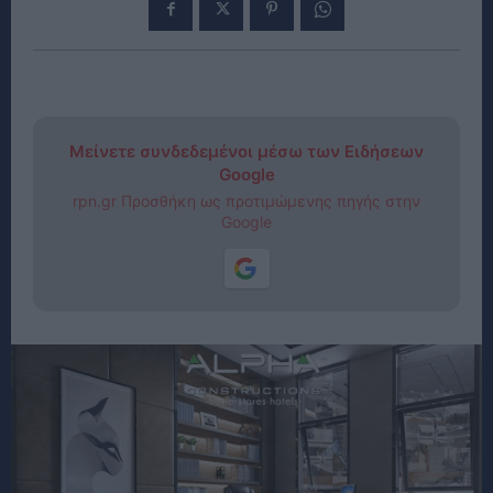
Μείνετε συνδεδεμένοι μέσω των Ειδήσεων
Google
rpn.gr Προσθήκη ως προτιμώμενης πηγής στην
Google