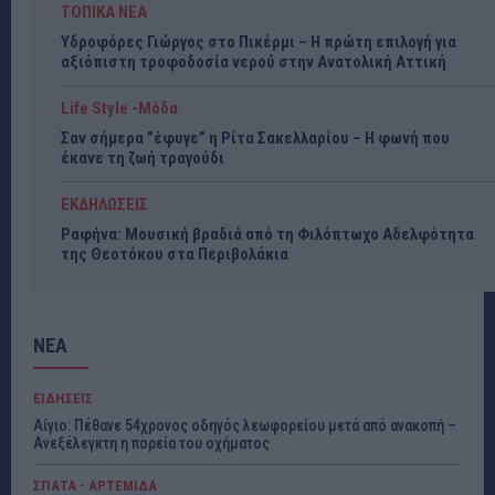
ΤΟΠΙΚΑ ΝΕΑ
Υδροφόρες Γιώργος στο Πικέρμι – Η πρώτη επιλογή για
αξιόπιστη τροφοδοσία νερού στην Ανατολική Αττική
Life Style -Μόδα
Σαν σήμερα ”έφυγε” η Ρίτα Σακελλαρίου – Η φωνή που
έκανε τη ζωή τραγούδι
ΕΚΔΗΛΩΣΕΙΣ
Ραφήνα: Μουσική βραδιά από τη Φιλόπτωχο Αδελφότητα
της Θεοτόκου στα Περιβολάκια
ΝΕΑ
ΕΙΔΗΣΕΙΣ
Αίγιο: Πέθανε 54χρονος οδηγός λεωφορείου μετά από ανακοπή –
Ανεξέλεγκτη η πορεία του οχήματος
ΣΠΑΤΑ - ΑΡΤΕΜΙΔΑ