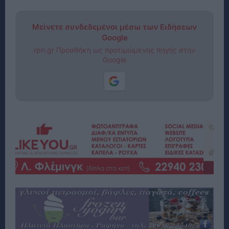
Μείνετε συνδεδεμένοι μέσω των Ειδήσεων
Google
rpn.gr Προσθήκη ως προτιμώμενης πηγής στην
Google