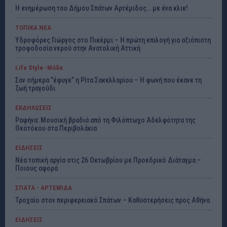
Η ενημέρωση του Δήμου Σπάτων Αρτέμιδος… με ένα κλικ!
ΤΟΠΙΚΑ ΝΕΑ
Υδροφόρες Γιώργος στο Πικέρμι – Η πρώτη επιλογή για αξιόπιστη
τροφοδοσία νερού στην Ανατολική Αττική
Life Style -Μόδα
Σαν σήμερα ”έφυγε” η Ρίτα Σακελλαρίου – Η φωνή που έκανε τη
ζωή τραγούδι
ΕΚΔΗΛΩΣΕΙΣ
Ραφήνα: Μουσική βραδιά από τη Φιλόπτωχο Αδελφότητα της
Θεοτόκου στα Περιβολάκια
ΕΙΔΗΣΕΙΣ
Νέα τοπική αργία στις 26 Οκτωβρίου με Προεδρικό Διάταγμα –
Ποιους αφορά
ΣΠΑΤΑ - ΑΡΤΕΜΙΔΑ
Τροχαίο στον περιφερειακό Σπάτων – Καθυστερήσεις προς Αθήνα
ΕΙΔΗΣΕΙΣ