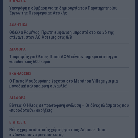
ΕΙΔΗΣΕΙΣ
Υπεγράφη η σύμβαση για τη δημιουργία του Παρατηρητηρίου
Έργων της Περιφέρειας Αττικής
ΑΘΛΗΤΙΚΑ
Θύελλα Ραφήνας: Πρώτη εμφάνιση μπροστά στο κοινό της
απέναντι στον ΑΟ Άρτεμις στις 8/8
ΔΙΑΦΟΡΑ
Τουρισμός για Όλους: Ποιοί ΑΦΜ κάνουν σήμερα αίτηση για
voucher έως 600 ευρώ
ΕΚΔΗΛΩΣΕΙΣ
Ο Πάνος Μουζουράκης έρχεται στο Marathon Village για μια
μοναδική καλοκαιρινή συναυλία!
ΔΙΑΦΟΡΑ
Βίντεο: Ο Ήλιος σε πρωτοφανή ανάλυση – Οι δίνες πλάσματος που
«πυροδοτούν» εκρήξεις
ΕΙΔΗΣΕΙΣ
Νέος χρηματοδοτικός χάρτης για τους Δήμους: Ποιοι
κινδυνεύουν να μείνουν εκτός