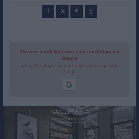
Μείνετε συνδεδεμένοι μέσω των Ειδήσεων
Google
rpn.gr Προσθήκη ως προτιμώμενης πηγής στην
Google