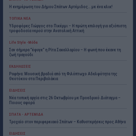
Η ενημέρωση του Δήμου Σπάτων Αρτέμιδος… με ένα κλικ!
ΤΟΠΙΚΑ ΝΕΑ
Υδροφόρες Γιώργος στο Πικέρμι – Η πρώτη επιλογή για αξιόπιστη
τροφοδοσία νερού στην Ανατολική Αττική
Life Style -Μόδα
Σαν σήμερα ”έφυγε” η Ρίτα Σακελλαρίου – Η φωνή που έκανε τη
ζωή τραγούδι
ΕΚΔΗΛΩΣΕΙΣ
Ραφήνα: Μουσική βραδιά από τη Φιλόπτωχο Αδελφότητα της
Θεοτόκου στα Περιβολάκια
ΕΙΔΗΣΕΙΣ
Νέα τοπική αργία στις 26 Οκτωβρίου με Προεδρικό Διάταγμα –
Ποιους αφορά
ΣΠΑΤΑ - ΑΡΤΕΜΙΔΑ
Τροχαίο στον περιφερειακό Σπάτων – Καθυστερήσεις προς Αθήνα
ΕΙΔΗΣΕΙΣ