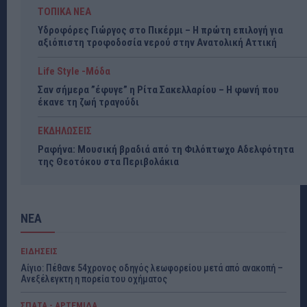
ΤΟΠΙΚΑ ΝΕΑ
Υδροφόρες Γιώργος στο Πικέρμι – Η πρώτη επιλογή για
αξιόπιστη τροφοδοσία νερού στην Ανατολική Αττική
Life Style -Μόδα
Σαν σήμερα ”έφυγε” η Ρίτα Σακελλαρίου – Η φωνή που
έκανε τη ζωή τραγούδι
ΕΚΔΗΛΩΣΕΙΣ
Ραφήνα: Μουσική βραδιά από τη Φιλόπτωχο Αδελφότητα
της Θεοτόκου στα Περιβολάκια
ΝΕΑ
ΕΙΔΗΣΕΙΣ
Αίγιο: Πέθανε 54χρονος οδηγός λεωφορείου μετά από ανακοπή –
Ανεξέλεγκτη η πορεία του οχήματος
ΣΠΑΤΑ - ΑΡΤΕΜΙΔΑ