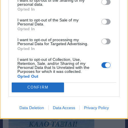
I want to opt-out of the Sharing of my
personal data.
Opted In
I want to opt-out of the Sale of my
Personal Data.
Opted In
I want to opt-out of processing my
Personal Data for Targeted Advertising.
Opted In
I want to opt-out of Collection, Use,
Retention, Sale, and/or Sharing of my
Personal Data that Is Unrelated with the
TAGS
ΚΑΛΑΜΑΡΆΚΙΑ
ΚΟΚΑΙΝΗ
ΚΟΝΤΕΪΝΕΡ
ΠΕΙΡΑΙΆΣ
Purposes for which it was collected.
Opted Out
CONFIRM
Data Deletion
Data Access
Privacy Policy