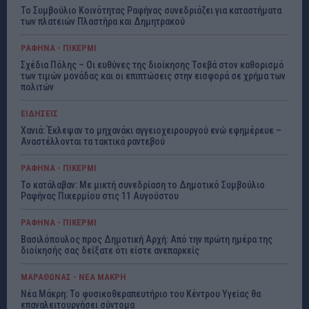
Το Συμβούλιο Κοινότητας Ραφήνας συνεδριάζει για καταστήματα
των πλατειών Πλαστήρα και Δημητρακού
ΡΑΦΗΝΑ - ΠΙΚΕΡΜΙ
Σχέδια Πόλης – Οι ευθύνες της διοίκησης Τσεβά στον καθορισμό
των τιμών μονάδας και οι επιπτώσεις στην εισφορά σε χρήμα των
πολιτών
ΕΙΔΗΣΕΙΣ
Χανιά: Έκλεψαν το μηχανάκι αγγειοχειρουργού ενώ εφημέρευε –
Αναστέλλονται τα τακτικά ραντεβού
ΡΑΦΗΝΑ - ΠΙΚΕΡΜΙ
Το κατάλαβαν: Με μικτή συνεδρίαση το Δημοτικό Συμβούλιο
Ραφήνας Πικερμίου στις 11 Αυγούστου
ΡΑΦΗΝΑ - ΠΙΚΕΡΜΙ
Βασιλόπουλος προς Δημοτική Αρχή: Από την πρώτη ημέρα της
διοίκησής σας δείξατε ότι είστε ανεπαρκείς
ΜΑΡΑΘΩΝΑΣ - ΝΕΑ ΜΑΚΡΗ
Νέα Μάκρη: Το φυσικοθεραπευτήριο του Κέντρου Υγείας θα
επαναλειτουργήσει σύντομα