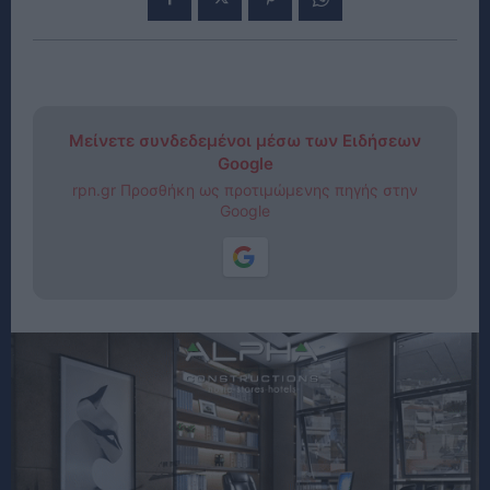
Μείνετε συνδεδεμένοι μέσω των Ειδήσεων
Google
rpn.gr Προσθήκη ως προτιμώμενης πηγής στην
Google