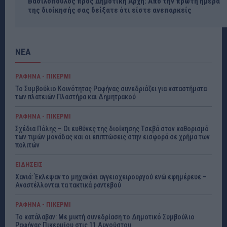
Βασιλόπουλος προς Δημοτική Αρχή: Από την πρώτη ημέρα
της διοίκησής σας δείξατε ότι είστε ανεπαρκείς
ΝΕΑ
ΡΑΦΗΝΑ - ΠΙΚΕΡΜΙ
Το Συμβούλιο Κοινότητας Ραφήνας συνεδριάζει για καταστήματα
των πλατειών Πλαστήρα και Δημητρακού
ΡΑΦΗΝΑ - ΠΙΚΕΡΜΙ
Σχέδια Πόλης – Οι ευθύνες της διοίκησης Τσεβά στον καθορισμό
των τιμών μονάδας και οι επιπτώσεις στην εισφορά σε χρήμα των
πολιτών
ΕΙΔΗΣΕΙΣ
Χανιά: Έκλεψαν το μηχανάκι αγγειοχειρουργού ενώ εφημέρευε –
Αναστέλλονται τα τακτικά ραντεβού
ΡΑΦΗΝΑ - ΠΙΚΕΡΜΙ
Το κατάλαβαν: Με μικτή συνεδρίαση το Δημοτικό Συμβούλιο
Ραφήνας Πικερμίου στις 11 Αυγούστου