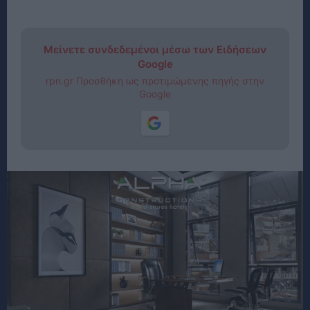
Μείνετε συνδεδεμένοι μέσω των Ειδήσεων
Google
rpn.gr Προσθήκη ως προτιμώμενης πηγής στην
Google