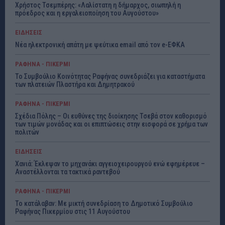
Χρήστος Τσεμπέρης: «Λαλίστατη η δήμαρχος, σιωπηλή η
πρόεδρος και η εργαλειοποίηση του Αυγούστου»
ΕΙΔΗΣΕΙΣ
Νέα ηλεκτρονική απάτη με ψεύτικα email από τον e-ΕΦΚΑ
ΡΑΦΗΝΑ - ΠΙΚΕΡΜΙ
Το Συμβούλιο Κοινότητας Ραφήνας συνεδριάζει για καταστήματα
των πλατειών Πλαστήρα και Δημητρακού
ΡΑΦΗΝΑ - ΠΙΚΕΡΜΙ
Σχέδια Πόλης – Οι ευθύνες της διοίκησης Τσεβά στον καθορισμό
των τιμών μονάδας και οι επιπτώσεις στην εισφορά σε χρήμα των
πολιτών
ΕΙΔΗΣΕΙΣ
Χανιά: Έκλεψαν το μηχανάκι αγγειοχειρουργού ενώ εφημέρευε –
Αναστέλλονται τα τακτικά ραντεβού
ΡΑΦΗΝΑ - ΠΙΚΕΡΜΙ
Το κατάλαβαν: Με μικτή συνεδρίαση το Δημοτικό Συμβούλιο
Ραφήνας Πικερμίου στις 11 Αυγούστου