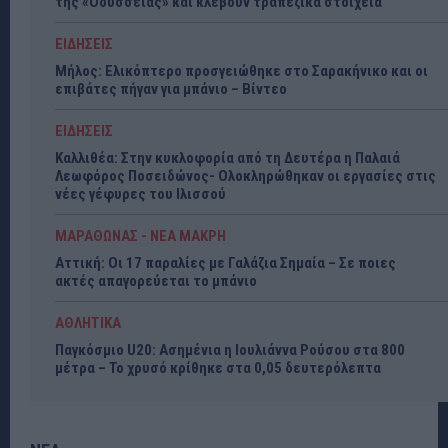
της «Οδύσσειας» και κλέβουν τραπεζικά στοιχεία
ΕΙΔΗΣΕΙΣ
Μήλος: Ελικόπτερο προσγειώθηκε στο Σαρακήνικο και οι
επιβάτες πήγαν για μπάνιο – Βίντεο
ΕΙΔΗΣΕΙΣ
Καλλιθέα: Στην κυκλοφορία από τη Δευτέρα η Παλαιά
Λεωφόρος Ποσειδώνος- Ολοκληρώθηκαν οι εργασίες στις
νέες γέφυρες του Ιλισσού
ΜΑΡΑΘΩΝΑΣ - ΝΕΑ ΜΑΚΡΗ
Αττική: Οι 17 παραλίες με Γαλάζια Σημαία – Σε ποιες
ακτές απαγορεύεται το μπάνιο
ΑΘΛΗΤΙΚΑ
Παγκόσμιο U20: Ασημένια η Ιουλιάννα Ρούσου στα 800
μέτρα – Το χρυσό κρίθηκε στα 0,05 δευτερόλεπτα