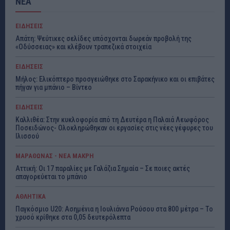
ΝΕΑ
ΕΙΔΗΣΕΙΣ
Απάτη: Ψεύτικες σελίδες υπόσχονται δωρεάν προβολή της
«Οδύσσειας» και κλέβουν τραπεζικά στοιχεία
ΕΙΔΗΣΕΙΣ
Μήλος: Ελικόπτερο προσγειώθηκε στο Σαρακήνικο και οι επιβάτες
πήγαν για μπάνιο – Βίντεο
ΕΙΔΗΣΕΙΣ
Καλλιθέα: Στην κυκλοφορία από τη Δευτέρα η Παλαιά Λεωφόρος
Ποσειδώνος- Ολοκληρώθηκαν οι εργασίες στις νέες γέφυρες του
Ιλισσού
ΜΑΡΑΘΩΝΑΣ - ΝΕΑ ΜΑΚΡΗ
Αττική: Οι 17 παραλίες με Γαλάζια Σημαία – Σε ποιες ακτές
απαγορεύεται το μπάνιο
ΑΘΛΗΤΙΚΑ
Παγκόσμιο U20: Ασημένια η Ιουλιάννα Ρούσου στα 800 μέτρα – Το
χρυσό κρίθηκε στα 0,05 δευτερόλεπτα