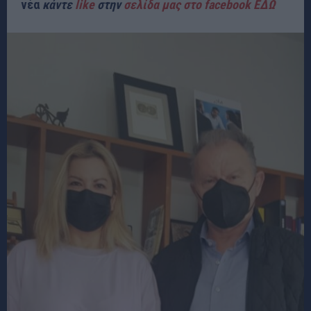
νέα
κάντε
like
στην
σελίδα μας στο facebook ΕΔΩ