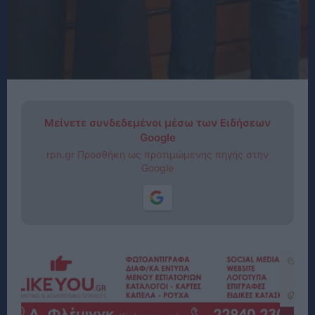
Μείνετε συνδεδεμένοι μέσω των Ειδήσεων
Google
rpn.gr Προσθήκη ως προτιμώμενης πηγής στην
Google